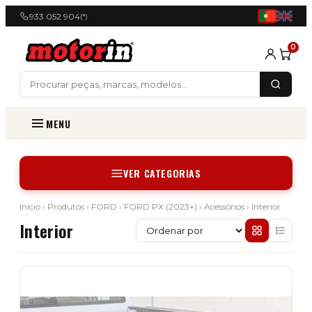
933 052 904
(*)
0
MENU
VER CATEGORIAS
Início
›
Produtos
›
FORD
›
FORD PX (2023+)
›
Acessórios
› Interior
Interior