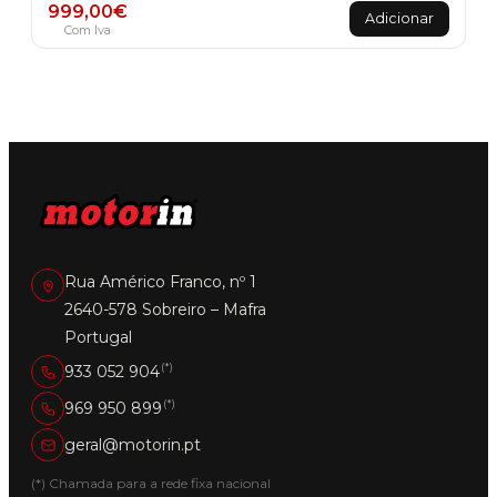
999,00
€
Adicionar
Com Iva
Rua Américo Franco, nº 1
2640-578 Sobreiro – Mafra
Portugal
(*)
933 052 904
(*)
969 950 899
geral@motorin.pt
(*) Chamada para a rede fixa nacional