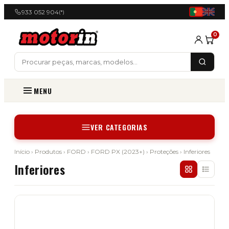
933 052 904
(*)
0
MENU
VER CATEGORIAS
Início
›
Produtos
›
FORD
›
FORD PX (2023+)
›
Proteções
› Inferiores
Inferiores