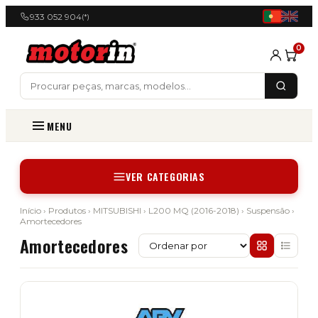
933 052 904
(*)
0
MENU
VER CATEGORIAS
Início
›
Produtos
›
MITSUBISHI
›
L200 MQ (2016-2018)
›
Suspensão
›
Amortecedores
Amortecedores