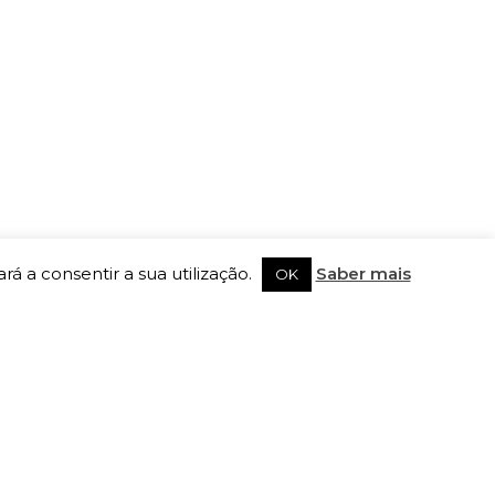
rá a consentir a sua utilização.
Saber mais
OK