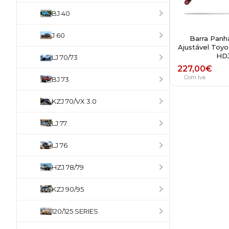
BJ 40
J 60
Barra Panha
Ajustável Toyo
HDJ
LJ 70/73
227,00
€
Com Iva
BJ 73
KZJ 70/VX 3.0
LJ 77
LJ 76
HZJ 78/79
KZJ 90/95
120/125 SERIES