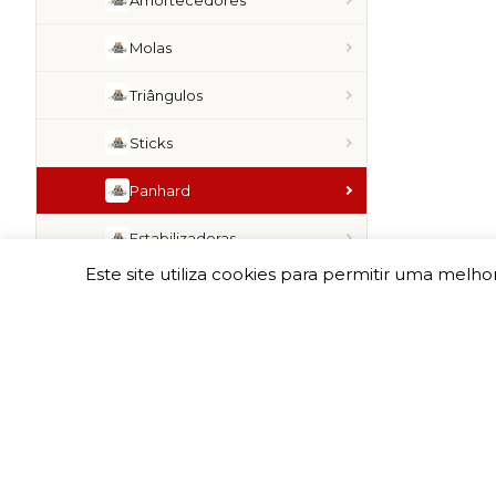
Amortecedores
Molas
Triângulos
Sticks
Panhard
Estabilizadoras
Este site utiliza cookies para permitir uma melhor
Outros Componentes
Iluminação
Motor
Chip Box
Eixos