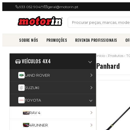
933 052 904
geral@motorin.pt
(*)
SOBRE NÓS
PROMOÇÕES
REVENDA PROFISSIONAIS
OF
Início
›
Produtos
›
T
VEÍCULOS 4X4
Panhard
LAND ROVER
SUZUKI
TOYOTA
RAV 4
4RUNNER