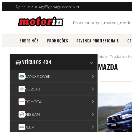
933 052 904
geral@motorin.pt
(*)
SOBRE NÓS
PROMOÇÕES
REVENDA PROFISSIONAIS
OF
Início
›
Produtos
› 
VEÍCULOS 4X4
MAZDA
LAND ROVER
SUZUKI
TOYOTA
NISSAN
JEEP