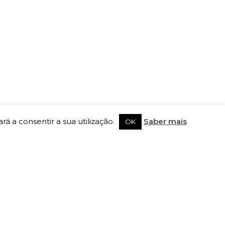
rá a consentir a sua utilização.
Saber mais
OK