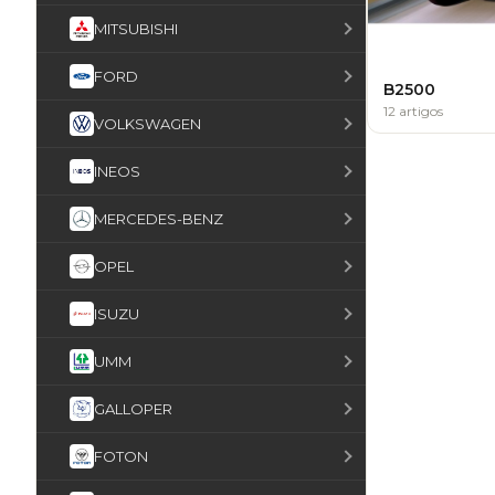
MITSUBISHI
FORD
B2500
12 artigos
VOLKSWAGEN
INEOS
MERCEDES-BENZ
OPEL
ISUZU
UMM
GALLOPER
FOTON