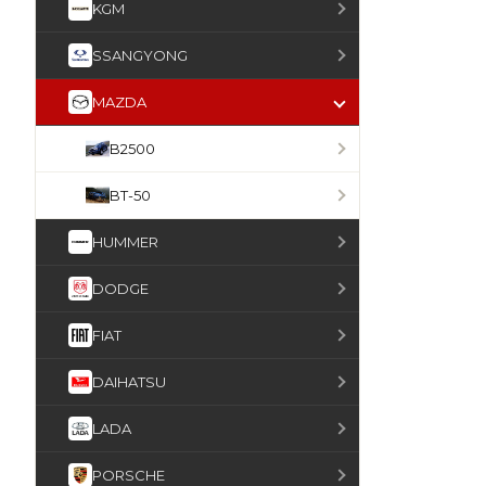
KGM
SSANGYONG
MAZDA
B2500
BT-50
HUMMER
DODGE
FIAT
DAIHATSU
LADA
PORSCHE