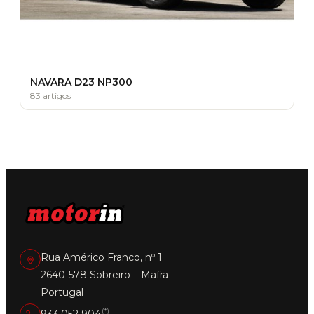
NAVARA D23 NP300
83 artigos
Rua Américo Franco, nº 1
2640-578 Sobreiro – Mafra
Portugal
(*)
933 052 904