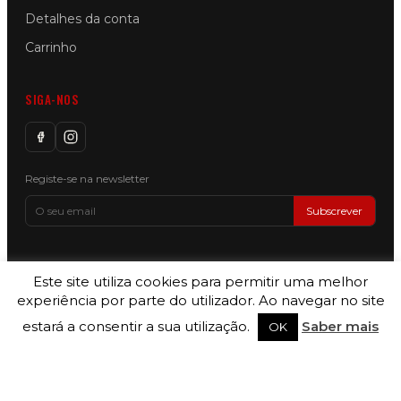
Detalhes da conta
Carrinho
SIGA-NOS
Registe-se na newsletter
Subscrever
Este site utiliza cookies para permitir uma melhor
Copyright © 2026 Motorin by SILVER LEMON, LDA — All Rights
experiência por parte do utilizador. Ao navegar no site
Reserved — Site Powered by
codenumber.pt
estará a consentir a sua utilização.
Saber mais
OK