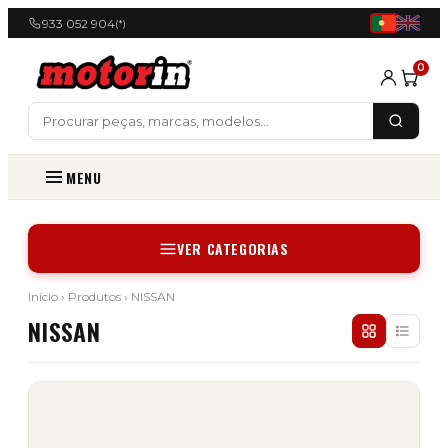
933 052 904
(*)
0
MENU
VER CATEGORIAS
Início
›
Produtos
› NISSAN
NISSAN