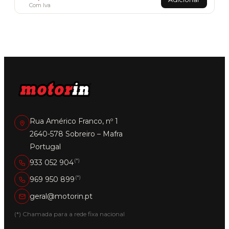
Com Iva
Rua Américo Franco, nº 1
2640-578 Sobreiro – Mafra
Portugal
(*)
933 052 904
(*)
969 950 899
geral@motorin.pt
(*) Chamada para a rede fixa nacional