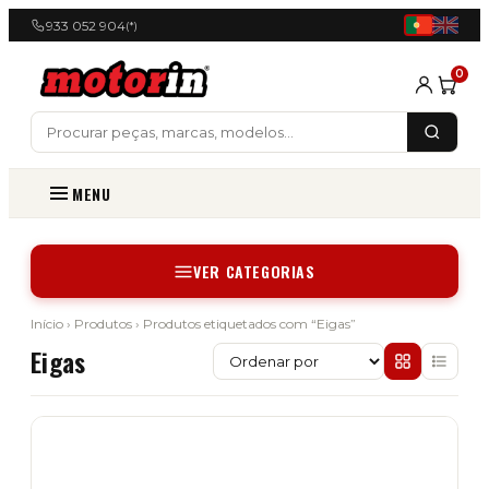
933 052 904
(*)
0
MENU
VER CATEGORIAS
Início
›
Produtos
› Produtos etiquetados com “Eigas”
Eigas