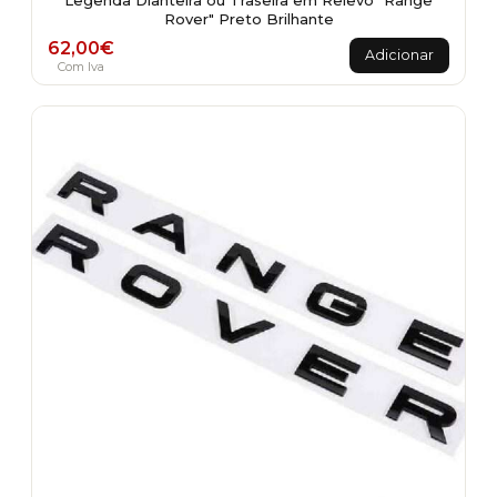
Legenda Dianteira ou Traseira em Relevo "Range
Rover" Preto Brilhante
62,00
€
Adicionar
Com Iva