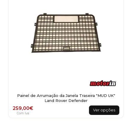
Painel de Arrumação da Janela Traseira "MUD UK"
Land Rover Defender
This
259,00
€
Ver opções
product
Com Iva
has
multiple
variants.