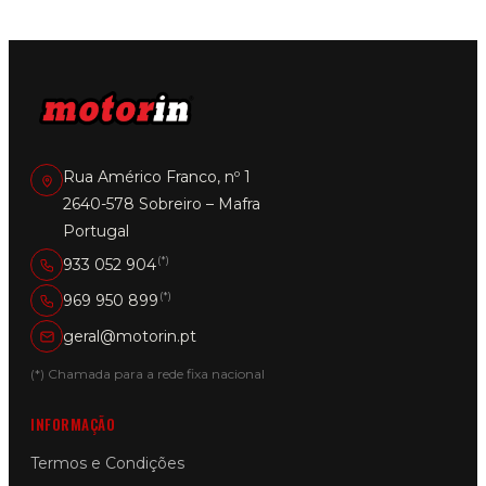
The
options
may
be
chosen
on
the
product
Rua Américo Franco, nº 1
page
2640-578 Sobreiro – Mafra
Portugal
(*)
933 052 904
(*)
969 950 899
geral@motorin.pt
(*) Chamada para a rede fixa nacional
INFORMAÇÃO
Termos e Condições