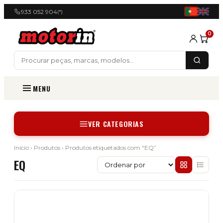
933 052 904
(*)
0
MENU
VER CATEGORIAS
Início
›
Produtos
› Produtos etiquetados com “EQ”
EQ