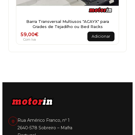
Barra Transversal Multiusos "ACAYX" para
Grades de Tejadilho ou Bed Racks
59,00
€
Adicionar
Com Iva
Rua Américo Franco, nº 1
2640-578 Sobreiro – Mafra