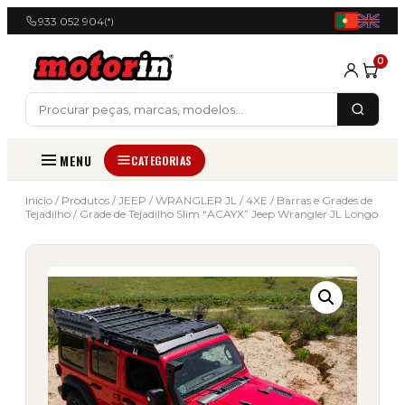
933 052 904
(*)
0
MENU
CATEGORIAS
Início
/
Produtos
/
JEEP
/
WRANGLER JL / 4XE
/
Barras e Grades de
Tejadilho
/ Grade de Tejadilho Slim “ACAYX” Jeep Wrangler JL Longo