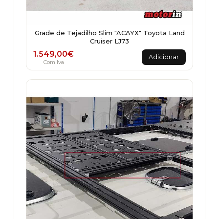
Grade de Tejadilho Slim "ACAYX" Toyota Land
Cruiser LJ73
1.549,00
€
Adicionar
Com Iva