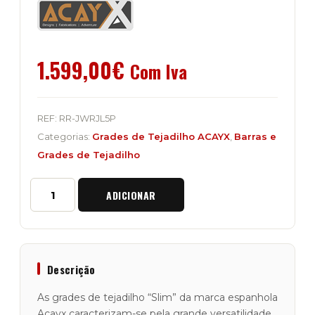
1.599,00
€
Com Iva
REF:
RR-JWRJL5P
Categorias:
Grades de Tejadilho ACAYX
,
Barras e
Grades de Tejadilho
Quantidade
ADICIONAR
de
Grade
de
Tejadilho
Slim
"ACAYX"
Descrição
Jeep
Wrangler
As grades de tejadilho “Slim” da marca espanhola
JL
Acayx caracterizam-se pela grande versatilidade,