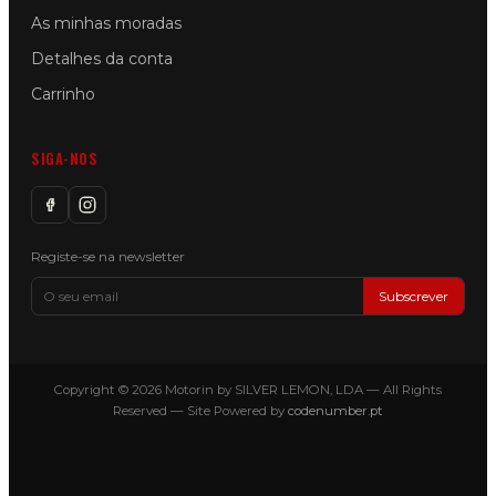
As minhas moradas
Detalhes da conta
Carrinho
SIGA-NOS
Registe-se na newsletter
Subscrever
Copyright © 2026 Motorin by SILVER LEMON, LDA — All Rights
Reserved — Site Powered by
codenumber.pt