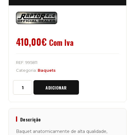
410,00
€
Com Iva
REF:
995811
Categoria:
Baquets
Quantidade
ADICIONAR
de
Baquet
Aquecido
Raptor
4x4
"Expedition"
Descrição
by
Sparco
Baquet anatomicamente de alta qualidade,
em