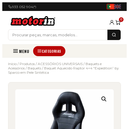
933 052 904
(*)
0
MENU
CATEGORIAS
Início
/
Produtos
/
ACESSÓRIOS UNIVERSAIS
/
Baquets e
Acessórios
/
Baquets
/ Baquet Aquecido Raptor 4×4 “Expedition” by
Sparco em Pele Sintética