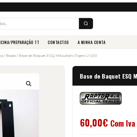
ICINA/PREPARAÇÃO TT
CONTACTOS
A MINHA CONTA
os
/
Bases
/ Base de Baquet ESQ Mitsubishi Pajero 2 V20
Base de Baquet ESQ Mi
60,00
€
Com Iva