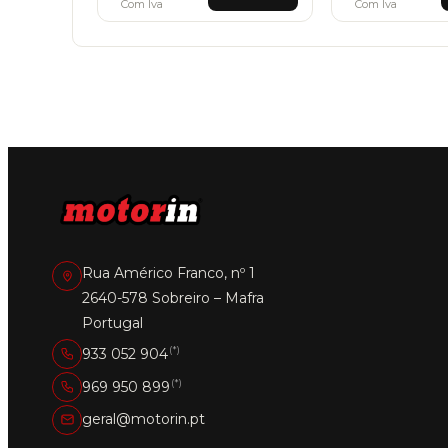
Com Iva
Com Iva
Rua Américo Franco, nº 1
2640-578 Sobreiro – Mafra
Portugal
(*)
933 052 904
(*)
969 950 899
geral@motorin.pt