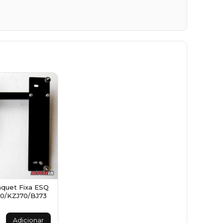
quet Fixa ESQ
70/KZJ70/BJ73
Adicionar