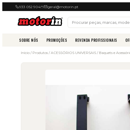
933 052 904
geral@motorin.pt
(*)
SOBRE NÓS
PROMOÇÕES
REVENDA PROFISSIONAIS
OF
Início
/
Produtos
/
ACESSÓRIOS UNIVERSAIS
/
Baquets e Acessóri