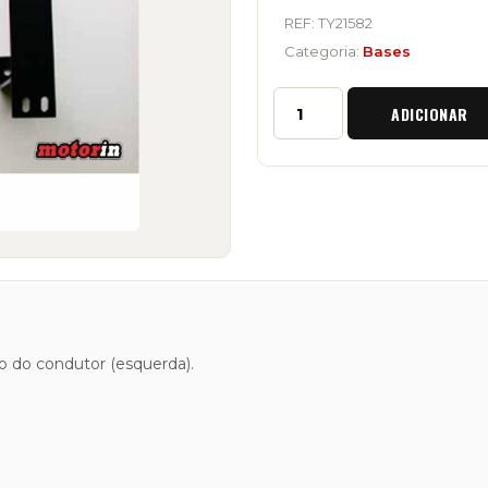
REF:
TY21582
Categoria:
Bases
Quantidade
ADICIONAR
de
Base
de
Baquet
ESQ
Mitsubishi
Pajero
2
V20
do do condutor (esquerda).