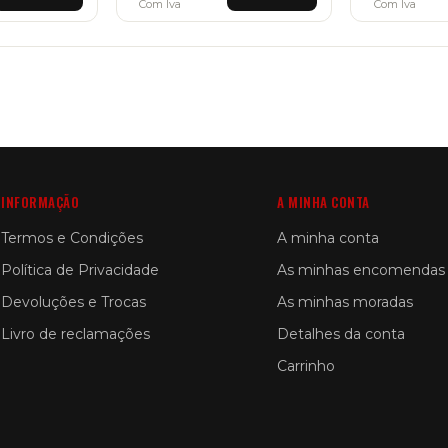
Com Iva
Com Iva
INFORMAÇÃO
A MINHA CONTA
Termos e Condições
A minha conta
Política de Privacidade
As minhas encomendas
Devoluções e Trocas
As minhas moradas
Livro de reclamações
Detalhes da conta
Carrinho