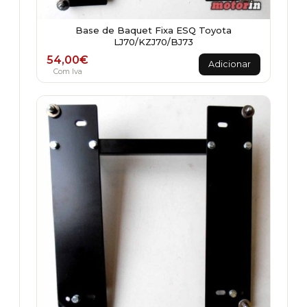
Base de Baquet Fixa ESQ Toyota
LJ70/KZJ70/BJ73
54,00
€
Adicionar
Com Iva