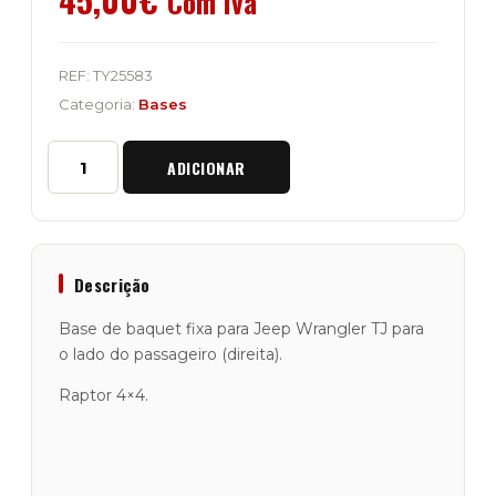
Com Iva
REF:
TY25583
Categoria:
Bases
Quantidade
ADICIONAR
de
Base
de
Baquet
Fixa
DRT
Descrição
Jeep
Wrangler
Base de baquet fixa para Jeep Wrangler TJ para
TJ
o lado do passageiro (direita).
Raptor 4×4.