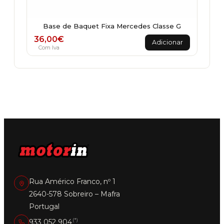
Base de Baquet Fixa Mercedes Classe G
36,00
€
Adicionar
Com Iva
Rua Américo Franco, nº 1
2640-578 Sobreiro – Mafra
Portugal
(*)
933 052 904