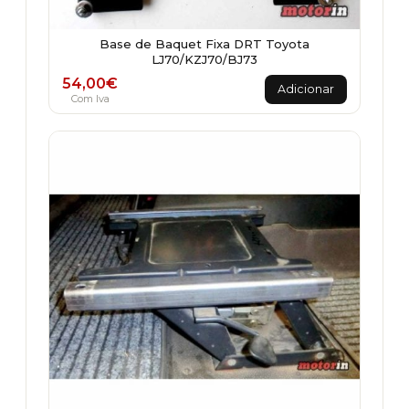
Base de Baquet Fixa DRT Toyota
LJ70/KZJ70/BJ73
54,00
€
Adicionar
Com Iva