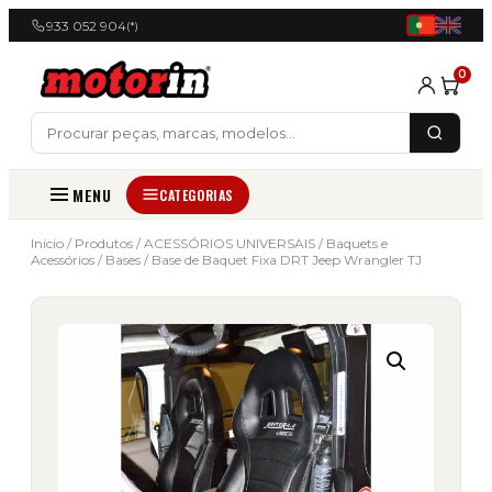
933 052 904
(*)
0
MENU
CATEGORIAS
Início
/
Produtos
/
ACESSÓRIOS UNIVERSAIS
/
Baquets e
Acessórios
/
Bases
/ Base de Baquet Fixa DRT Jeep Wrangler TJ