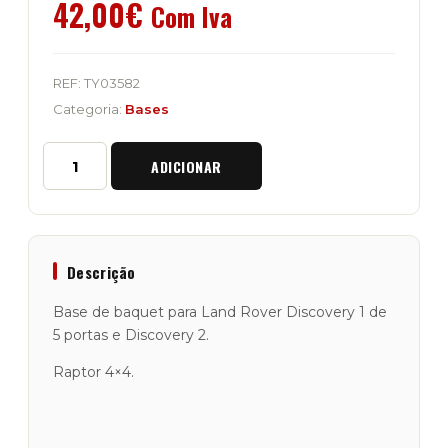
42,00
€
Com Iva
REF:
TY03582
Categoria:
Bases
Quantidade
ADICIONAR
de
Base
de
Baquet
Land
Rover
Descrição
Discovery
1
Base de baquet para Land Rover Discovery 1 de
"5
5 portas e Discovery 2.
Portas"
e
Raptor 4×4.
Discovery
2