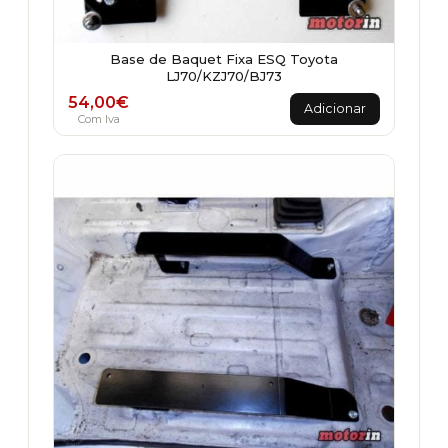
Base de Baquet Fixa ESQ Toyota
LJ70/KZJ70/BJ73
54,00
€
Adicionar
Com Iva