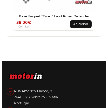
Base Baquet "Tyrex" Land Rover Defender
39,00
€
Adicionar
Com Iva
Rua Américo Franco, nº 1
2640-578 Sobreiro – Mafra
Portugal