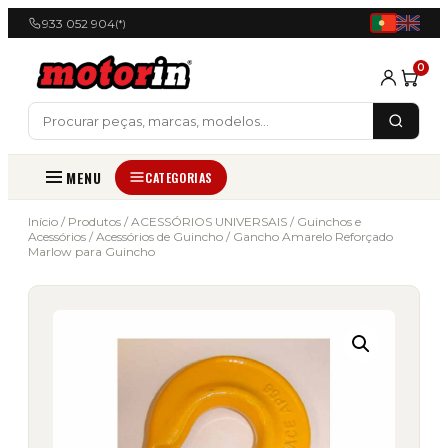
933 052 904
(*)
0
MENU
CATEGORIAS
Início
/
Produtos
/
ACESSÓRIOS UNIVERSAIS
/
Guinchos e
Acessórios
/
Acessórios de Guincho
/ Gancho Amarelo Reforçado
Marlow para Guincho