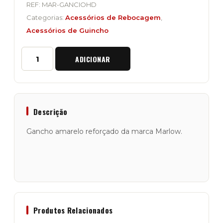
REF:
MAR-GANCIOHD
Categorias:
Acessórios de Rebocagem
,
Acessórios de Guincho
Quantidade
ADICIONAR
de
Gancho
Amarelo
Reforçado
Marlow
para
Descrição
Guincho
Gancho amarelo reforçado da marca Marlow.
Produtos Relacionados