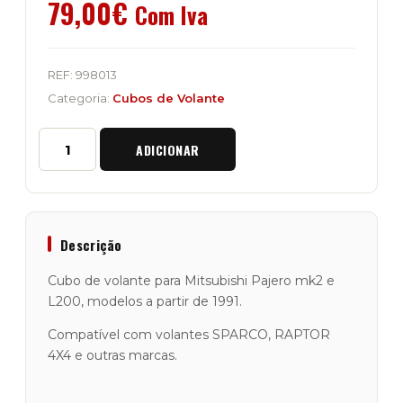
79,00
€
Com Iva
REF:
998013
Categoria:
Cubos de Volante
Quantidade
ADICIONAR
de
Cubo
de
Volante
Mitsubishi
Pajero
Descrição
2
e
Cubo de volante para Mitsubishi Pajero mk2 e
L200
L200, modelos a partir de 1991.
Compatível com volantes SPARCO, RAPTOR
4X4 e outras marcas.