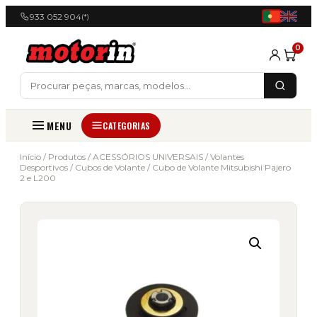
933 052 904
(*)
0
MENU
CATEGORIAS
Início
/
Produtos
/
ACESSÓRIOS UNIVERSAIS
/
Volantes
Desportivos
/
Cubos de Volante
/ Cubo de Volante Mitsubishi Pajero
2 e L200