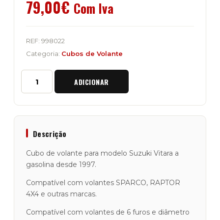
79,00
€
Com Iva
REF:
998022
Categoria:
Cubos de Volante
Quantidade
ADICIONAR
de
Cubo
de
Volante
Suzuki
Vitara
Descrição
Gasolina
desde
Cubo de volante para modelo Suzuki Vitara a
1997
gasolina desde 1997.
Compatível com volantes SPARCO, RAPTOR
4X4 e outras marcas.
Compatível com volantes de 6 furos e diâmetro