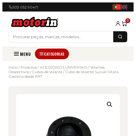
933 052 904
(*)
0
MENU
CATEGORIAS
Início
/
Produtos
/
ACESSÓRIOS UNIVERSAIS
/
Volantes
Desportivos
/
Cubos de Volante
/ Cubo de Volante Suzuki Vitara
Gasolina desde 1997