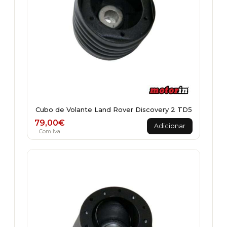
the
product
page
Cubo de Volante Land Rover Discovery 2 TD5
79,00
€
Adicionar
Com Iva