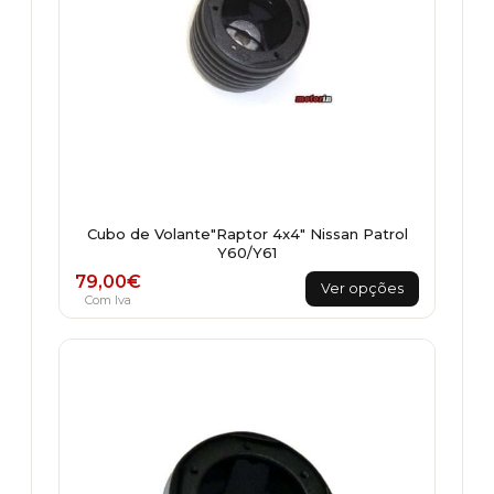
Cubo de Volante"Raptor 4x4" Nissan Patrol
Y60/Y61
This
79,00
€
Ver opções
product
Com Iva
has
multiple
variants.
The
options
may
be
chosen
on