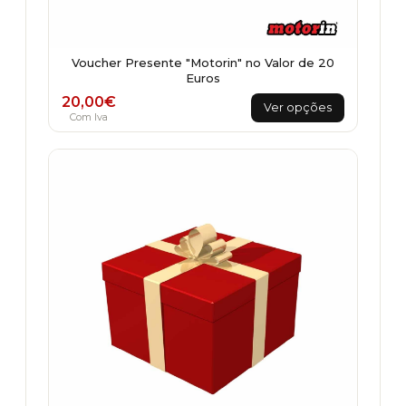
Voucher Presente "Motorin" no Valor de 20
Euros
This
20,00
€
Ver opções
product
Com Iva
has
multiple
variants.
The
options
may
be
chosen
on
the
product
page