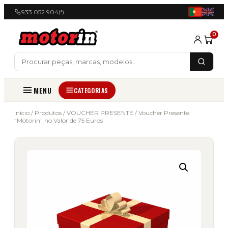
933 052 904
(*)
0
MENU
CATEGORIAS
Início
/
Produtos
/
VOUCHER PRESENTE
/ Voucher Presente
“Motorin” no Valor de 75 Euros