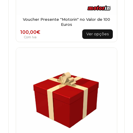
Voucher Presente "Motorin" no Valor de 100
Euros
This
100,00
€
Ver opções
product
Com Iva
has
multiple
variants.
The
options
may
be
chosen
on
the
product
page