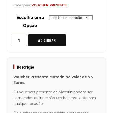
Categoria:
VOUCHER PRESENTE
Escolha uma
Opção
Quantidade
ADICIONAR
de
Voucher
Presente
"Motorin"
no
Valor
Descrição
de
75
Voucher Presente Motorin no valor de 75
Euros
Euros.
Os vouchers presente da Motorin podem ser
comprados online e são um belo presente para
qualquer ocasião.