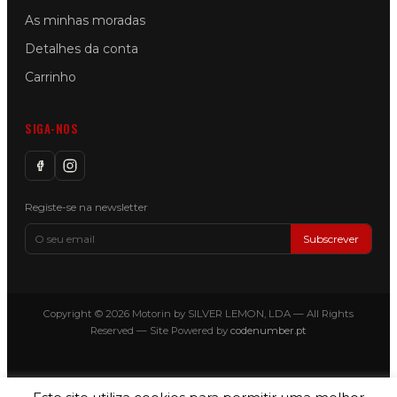
As minhas moradas
Detalhes da conta
Carrinho
SIGA-NOS
Registe-se na newsletter
Subscrever
Copyright © 2026 Motorin by SILVER LEMON, LDA — All Rights
Reserved — Site Powered by
codenumber.pt