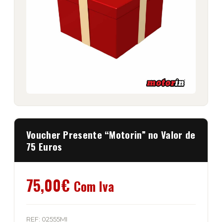
Voucher Presente “Motorin” no Valor de
75 Euros
75,00
€
Com Iva
REF:
02555MI