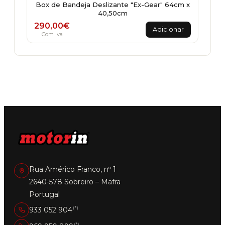
Box de Bandeja Deslizante "Ex-Gear" 64cm x
40,50cm
290,00
€
Adicionar
Com Iva
Rua Américo Franco, nº 1
2640-578 Sobreiro – Mafra
Portugal
(*)
933 052 904
(*)