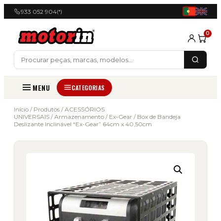
933 052 904
(*)
0
MENU
CATEGORIAS
Início
/
Produtos
/
ACESSÓRIOS
UNIVERSAIS
/
Armazenamento
/
Ex-Gear
/ Box de Bandeja
Deslizante Inclinável “Ex-Gear” 64cm x 40,50cm