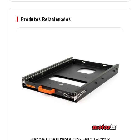
Produtos Relacionados
Bandeja Deslizante "Ex-Gear" 64cm x