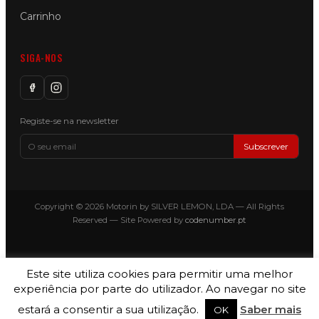
Carrinho
SIGA-NOS
Registe-se na newsletter
Subscrever
Copyright © 2026 Motorin by SILVER LEMON, LDA — All Rights
Reserved — Site Powered by
codenumber.pt
Este site utiliza cookies para permitir uma melhor
experiência por parte do utilizador. Ao navegar no site
estará a consentir a sua utilização.
Saber mais
OK