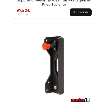
Suporte Universal "Ex-Gear" de Montagem no
Pneu Suplente
97,50
€
Adicionar
Com Iva