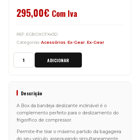
295,00
€
Com Iva
REF:
EGBOXCFX45D
Categorias:
Acessórios
,
Ex-Gear
,
Ex-Gear
Quantidade
ADICIONAR
de
Box
de
Bandeja
Deslizante
Inclinável
Descrição
"Ex-
Gear"
A Box da bandeja deslizante inclinável é o
64cm
complemento perfeito para o deslizamento do
x
frigorífico de compressor.
40,50cm
Permite-lhe tirar o máximo partido da bagageira
do seu veículo, assegurando simultaneamente