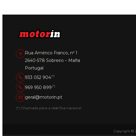
Rua Américo Franco, nº 1
2640-578 Sobreiro – Mafra
Portugal
(*)
933 052 904
(*)
969 950 899
geral@motorin.pt
(*) Chamada para a rede fixa nacional
Copyright © 