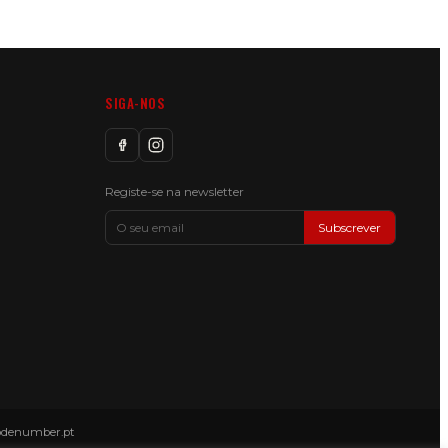
SIGA-NOS
Registe-se na newsletter
Subscrever
odenumber.pt