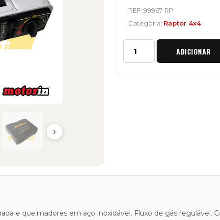
REF:
99967-RP
Categoria:
Raptor 4x4
Quantidade
ADICIONAR
de
Fogão
Portátil
"Raptor
4x4"
em
Aço
Inoxidável
›
rada e queimadores em aço inoxidável. Fluxo de gás regulável. 