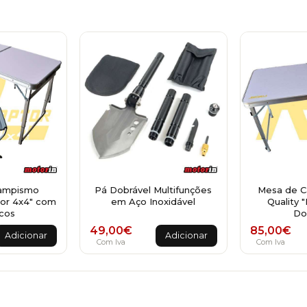
ampismo
Pá Dobrável Multifunções
Mesa de 
tor 4x4" com
em Aço Inoxidável
Quality 
cos
Do
49,00
€
85,00
€
Adicionar
Adicionar
Com Iva
Com Iva