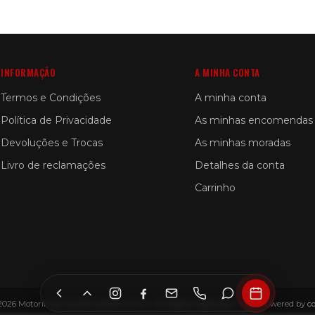
INFORMAÇÃO
A MINHA CONTA
Termos e Condições
A minha conta
Política de Privacidade
As minhas encomendas
Devoluções e Trocas
As minhas moradas
Livro de reclamações
Detalhes da conta
Carrinho
2026 Motorin by SILVER LEMON, LDA — All Rights Reserved — Site Powered by
c