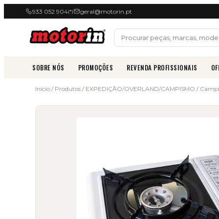
933 052 904
geral@motorin.pt
(*)
SOBRE NÓS
PROMOÇÕES
REVENDA PROFISSIONAIS
OF
Início
/
Produtos
/
EXPEDIÇÃO/OVERLAND/CAMPISMO
/
Campi