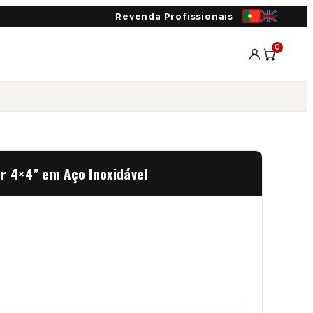
Revenda Profissionais
0
r 4×4” em Aço Inoxidável