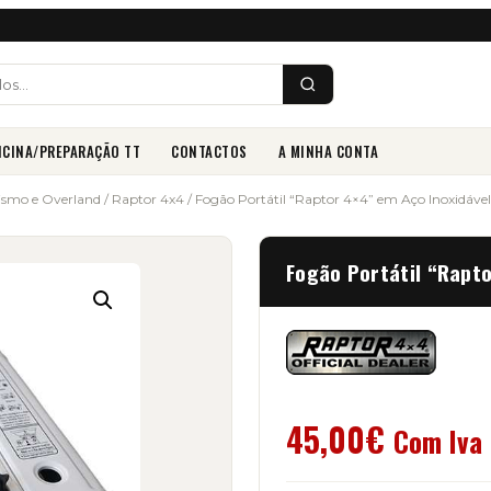
ICINA/PREPARAÇÃO TT
CONTACTOS
A MINHA CONTA
smo e Overland
/
Raptor 4x4
/ Fogão Portátil “Raptor 4×4” em Aço Inoxidável
Fogão Portátil “Rapto
45,00
€
Com Iva