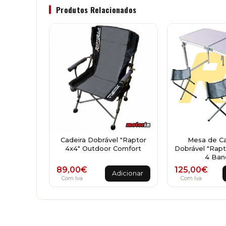
Produtos Relacionados
Cadeira Dobrável "Raptor
Mesa de C
4x4" Outdoor Comfort
Dobrável "Rap
4 Ban
89,00
€
125,00
€
Adicionar
Com Iva
Com Iva