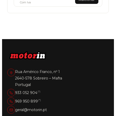
Com Iva
Rua Américo Franco, nº 1
2640-578 Sobreiro – Mafra
Portugal
(*)
933 052 904
(*)
969 950 899
geral@motorin.pt