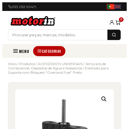
933 052 904
(*)
0
MENU
CATEGORIAS
Início
/
Produtos
/
ACESSÓRIOS UNIVERSAIS
/
Jerrycans de
Combustível, Depósitos de Água e Acessórios
/ Extensão para
Suporte com Bloqueio “Overland Fuel” Preto