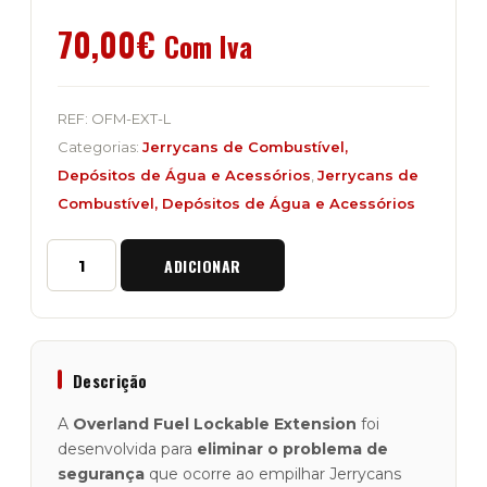
70,00
€
Com Iva
REF:
OFM-EXT-L
Categorias:
Jerrycans de Combustível,
Depósitos de Água e Acessórios
,
Jerrycans de
Combustível, Depósitos de Água e Acessórios
Quantidade
ADICIONAR
de
Extensão
para
Suporte
com
Bloqueio
Descrição
"Overland
Fuel"
A
Overland Fuel Lockable Extension
foi
Preto
desenvolvida para
eliminar o problema de
segurança
que ocorre ao empilhar Jerrycans