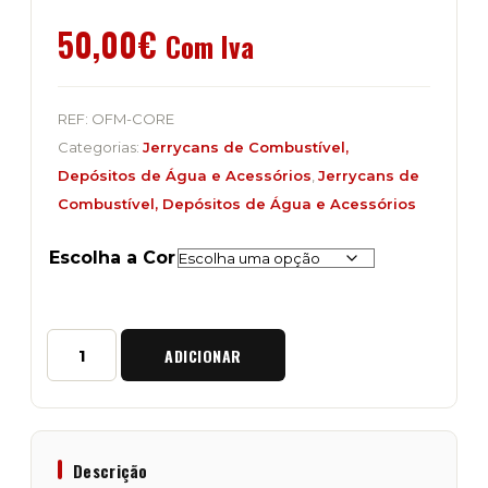
50,00
€
Com Iva
REF:
OFM-CORE
Categorias:
Jerrycans de Combustível,
Depósitos de Água e Acessórios
,
Jerrycans de
Combustível, Depósitos de Água e Acessórios
Escolha a Cor
Quantidade
ADICIONAR
de
Suporte
Standard
de
Jerrycan
"Overland
Descrição
Fuel"