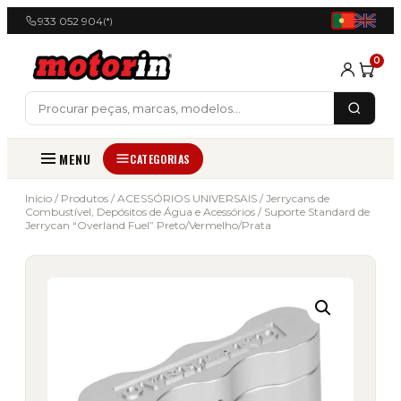
933 052 904
(*)
0
MENU
CATEGORIAS
Início
/
Produtos
/
ACESSÓRIOS UNIVERSAIS
/
Jerrycans de
Combustível, Depósitos de Água e Acessórios
/ Suporte Standard de
Jerrycan “Overland Fuel” Preto/Vermelho/Prata