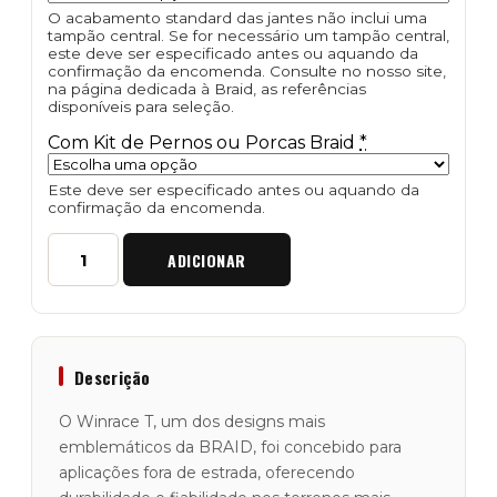
O acabamento standard das jantes não inclui uma
tampão central. Se for necessário um tampão central,
este deve ser especificado antes ou aquando da
confirmação da encomenda. Consulte no nosso site,
na página dedicada à Braid, as referências
disponíveis para seleção.
Com Kit de Pernos ou Porcas Braid
*
Este deve ser especificado antes ou aquando da
confirmação da encomenda.
Quantidade
ADICIONAR
de
Jante
em
Alumínio
"Braid"
Winrace
Descrição
T
Beadlock
O Winrace T, um dos designs mais
A
emblemáticos da BRAID, foi concebido para
9X18
aplicações fora de estrada, oferecendo