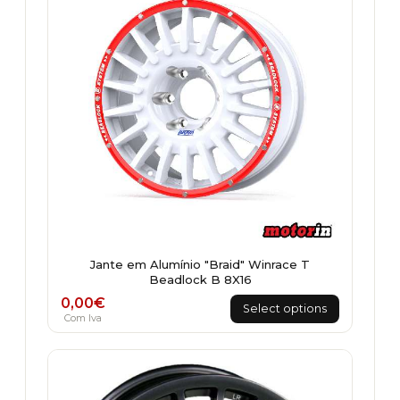
Jante em Alumínio "Braid" Winrace T
Beadlock B 8X16
0,00
€
Select options
Com Iva