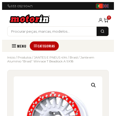
933 052 904
(*)
0
MENU
CATEGORIAS
Início
/
Produtos
/
JANTES E PNEUS 4X4
/
Braid
/ Jante em
Alumínio “Braid” Winrace T Beadlock A 9X18