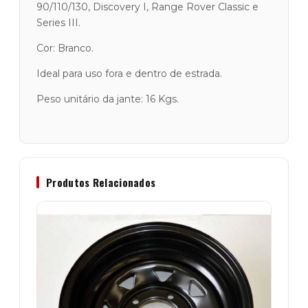
90/110/130, Discovery I, Range Rover Classic e
Rover
Series III.
Cor: Branco.
Ideal para uso fora e dentro de estrada.
Peso unitário da jante: 16 Kgs.
Produtos Relacionados