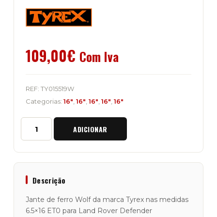
109,00
€
Com Iva
REF:
TY015519W
Categorias:
16"
,
16"
,
16"
,
16"
,
16"
Quantidade
ADICIONAR
de
Jante
Ferro
Tyrex
6.5x16
ET
Descrição
0
"Wolf
Jante de ferro Wolf da marca Tyrex nas medidas
White"
6.5×16 ET0 para Land Rover Defender
Land