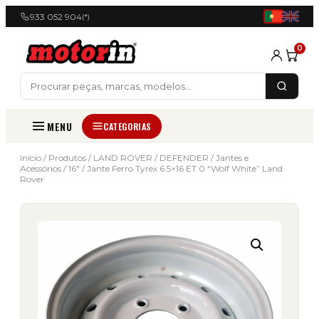
933 052 904
(*)
0
MENU
CATEGORIAS
Início
/
Produtos
/
LAND ROVER
/
DEFENDER
/
Jantes e
Acessórios
/
16"
/ Jante Ferro Tyrex 6.5×16 ET 0 “Wolf White” Land
Rover