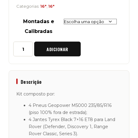
772,00€
Categorias:
16"
,
16"
through
Montadas e
812,00€
Calibradas
Quantidade
ADICIONAR
de
Kit
4
Pneus
235/85/R16
+
Descrição
4
Jantes
Kit composto por:
Tyrex
Black
4 Pneus Geopower M5000 235/85/R16
7x16
(piso 100% fora de estrada);
ET8
4 Jantes Tyrex Black 7×16 ET8 para Land
Land
Rover
Rover (Defender, Discovery 1, Range
Rover Classic, Series 3).