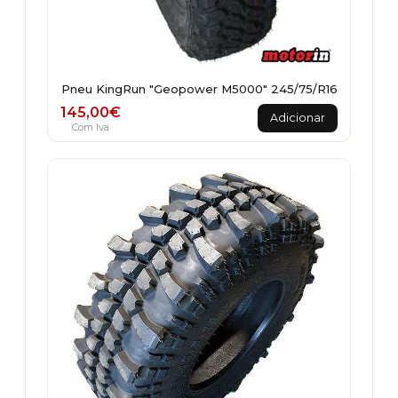
Pneu KingRun "Geopower M5000" 245/75/R16
145,00
€
Adicionar
Com Iva