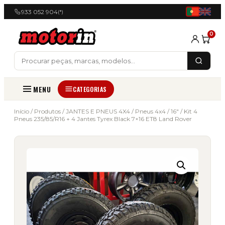
933 052 904
(*)
0
MENU
CATEGORIAS
Início
/
Produtos
/
JANTES E PNEUS 4X4
/
Pneus 4x4
/
16"
/ Kit 4
Pneus 235/85/R16 + 4 Jantes Tyrex Black 7×16 ET8 Land Rover