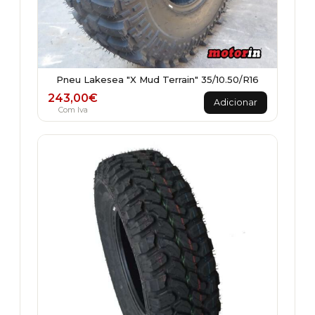
Pneu Lakesea "X Mud Terrain" 35/10.50/R16
243,00
€
Adicionar
Com Iva