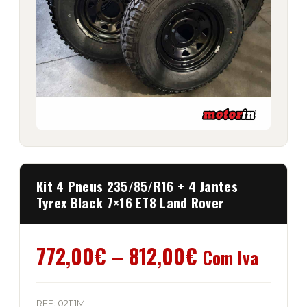
Kit 4 Pneus 235/85/R16 + 4 Jantes
Tyrex Black 7×16 ET8 Land Rover
Price
772,00
€
–
812,00
€
Com Iva
range:
REF:
02111MI