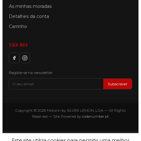
As minhas moradas
Detalhes da conta
Carrinho
SIGA-NOS
Registe-se na newsletter
Subscrever
Copyright © 2026 Motorin by SILVER LEMON, LDA — All Rights
Reserved — Site Powered by
codenumber.pt
Este site utiliza cookies para permitir uma melhor