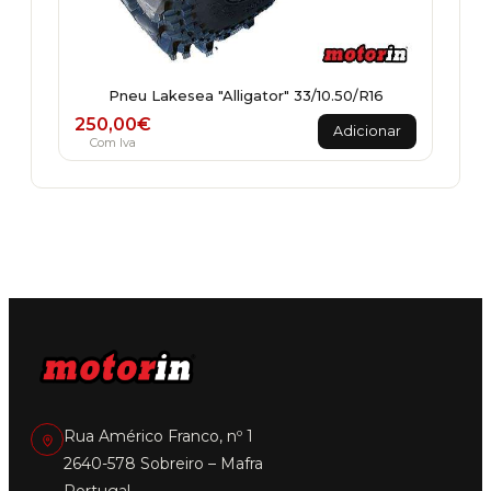
Pneu Lakesea "Alligator" 33/10.50/R16
250,00
€
Adicionar
Com Iva
Rua Américo Franco, nº 1
2640-578 Sobreiro – Mafra