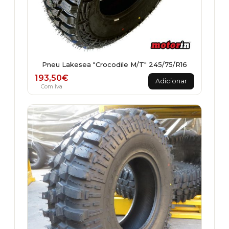
Pneu Lakesea "Crocodile M/T" 245/75/R16
193,50
€
Adicionar
Com Iva