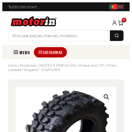
933 052 904
(*)
0
MENU
CATEGORIAS
Início
/
Produtos
/
JANTES E PNEUS 4X4
/
Pneus 4x4
/
15"
/ Pneu
Lakesea “Alligator” 205/70/R15