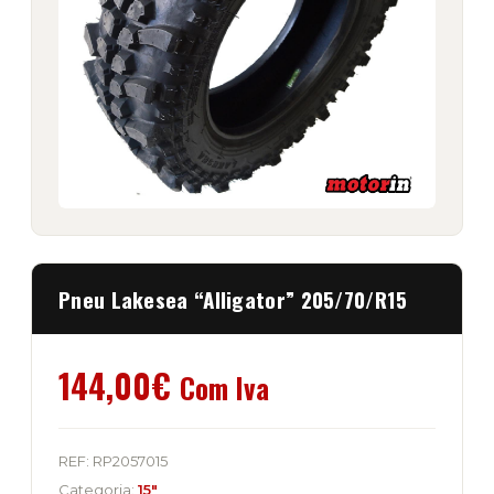
Pneu Lakesea “Alligator” 205/70/R15
144,00
€
Com Iva
REF:
RP2057015
Categoria:
15"