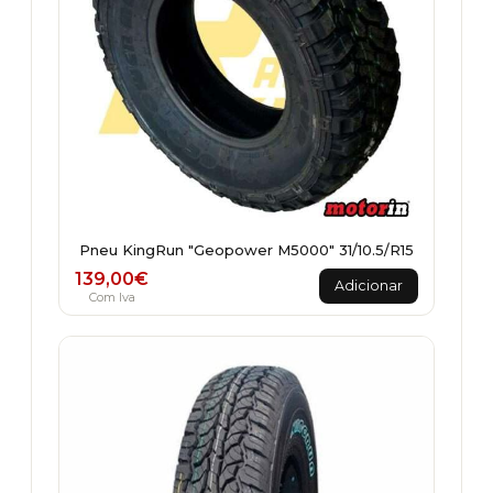
Pneu KingRun "Geopower M5000" 31/10.5/R15
139,00
€
Adicionar
Com Iva