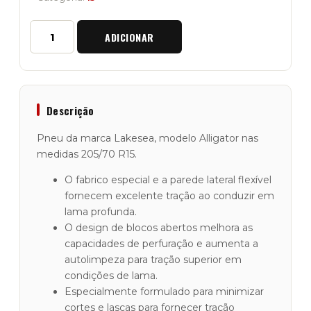
Quantidade
ADICIONAR
de
Pneu
Lakesea
"Alligator"
205/70/R15
Descrição
Pneu da marca Lakesea, modelo Alligator nas
medidas 205/70 R15.
O fabrico especial e a parede lateral flexível
fornecem excelente tração ao conduzir em
lama profunda.
O design de blocos abertos melhora as
capacidades de perfuração e aumenta a
autolimpeza para tração superior em
condições de lama.
Especialmente formulado para minimizar
cortes e lascas para fornecer tração