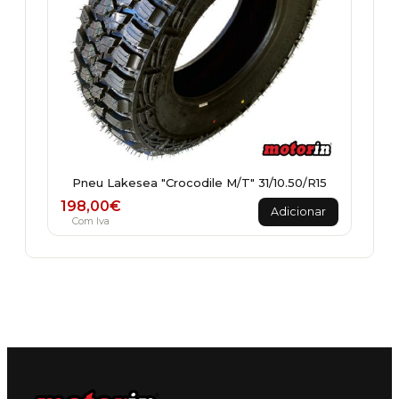
Pneu Lakesea "Crocodile M/T" 31/10.50/R15
198,00
€
Adicionar
Com Iva