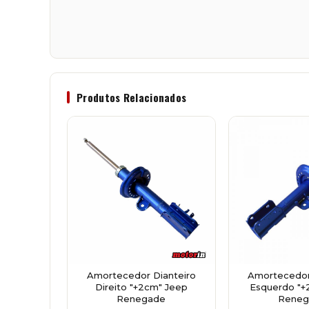
Produtos Relacionados
Amortecedor Dianteiro
Amortecedor
Direito "+2cm" Jeep
Esquerdo "+
Renegade
Reneg