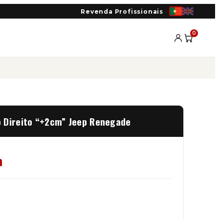
Revenda Profissionais
0
 Direito “+2cm” Jeep Renegade
a