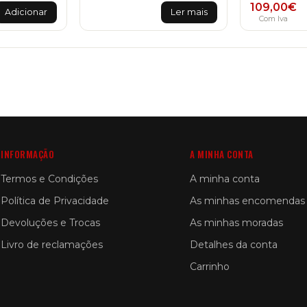
109,00
€
Adicionar
Ler mais
Com Iva
INFORMAÇÃO
A MINHA CONTA
Termos e Condições
A minha conta
Política de Privacidade
As minhas encomendas
Devoluções e Trocas
As minhas moradas
Livro de reclamações
Detalhes da conta
Carrinho