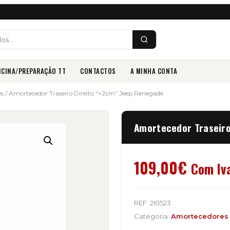
ICINA/PREPARAÇÃO TT
CONTACTOS
A MINHA CONTA
es
/ Amortecedor Traseiro Direito “+2cm” Jeep Renegade
Amortecedor Traseiro
109,00
€
Com Iv
REF:
261523
Categoria:
Amortecedores