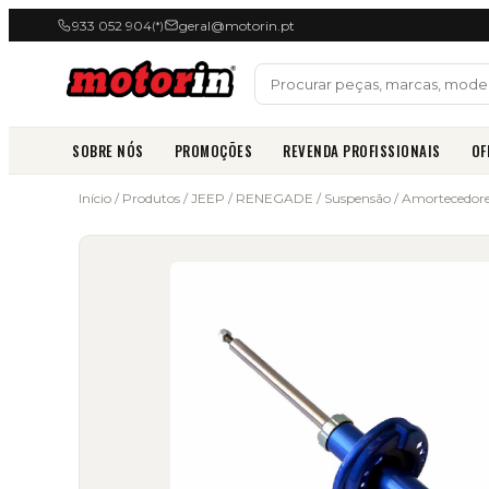
933 052 904
geral@motorin.pt
(*)
SOBRE NÓS
PROMOÇÕES
REVENDA PROFISSIONAIS
OF
Início
/
Produtos
/
JEEP
/
RENEGADE
/
Suspensão
/
Amortecedor