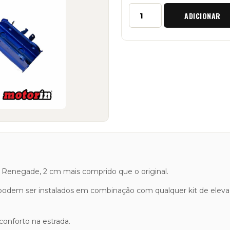
Quantidade
ADICIONAR
de
Amortecedor
Traseiro
Direito
"+2cm"
Jeep
Renegade
p Renegade, 2 cm mais comprido que o original.
podem ser instalados em combinação com qualquer kit de eleva
onforto na estrada.