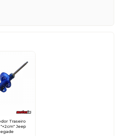
dor Traseiro
 "+2cm" Jeep
negade