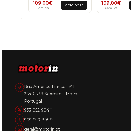
109,00
€
109,00
€
Adicionar
Com Iva
Com Iva
Rua Américo Franco, nº 1
2640-578 Sobreiro – Mafra
Portugal
(*)
933 052 904
(*)
969 950 899
geral@motorin.pt