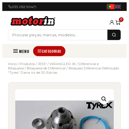
933 052 904
(*)
0
MENU
CATEGORIAS
Início
/
Produtos
/
JEEP
/
WRANGLER JK
/
Diferencial e
Bloqueios
/
Bloqueios de Diferencial
/ Bloqueio Diferencial Reforçado
“Tyrex” Dana 44 de 30 Estrias