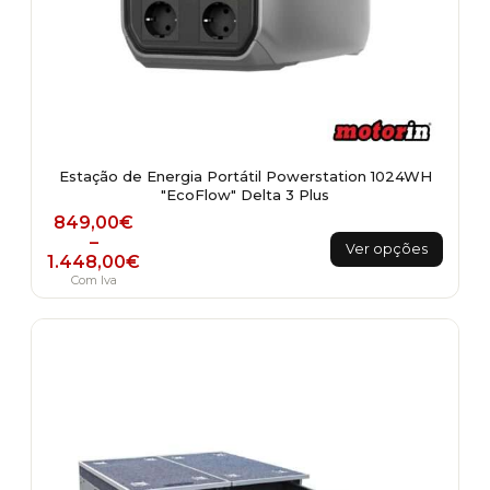
Estação de Energia Portátil Powerstation 1024WH
"EcoFlow" Delta 3 Plus
Price range: 849,00€ through 1.448,00€
849,00
€
This
–
Ver opções
1.448,00
€
product
Com Iva
has
multiple
variants.
The
options
may
be
chosen
on
the