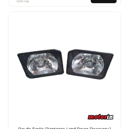
Com Iva
Par de Faróis Dianteiros Land Rover Discovery 1