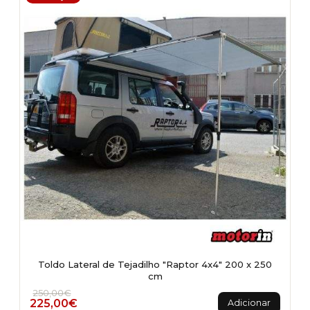
Toldo Lateral de Tejadilho "Raptor 4x4" 200 x 250
cm
O preço original era: 250,00€.
O preço atual é: 225,00€.
250,00
€
225,00
€
Adicionar