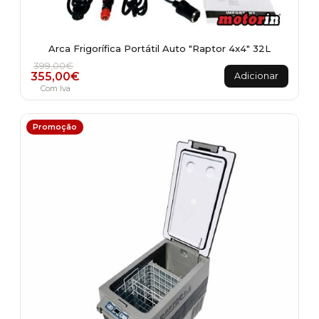
Arca Frigorífica Portátil Auto "Raptor 4x4" 32L
O preço original era: 399,00€.
O preço atual é: 355,00€.
399,00
€
355,00
€
Adicionar
Com Iva
Promoção