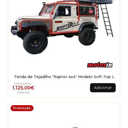
Tenda de Tejadilho "Raptor 4x4" Modelo Soft Top L
O preço original era: 1.250,00€.
O preço atual é: 1.125,00€.
1.250,00
€
1.125,00
€
Adicionar
Com Iva
Promoção