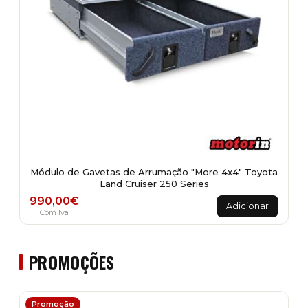
product
page
Módulo de Gavetas de Arrumação "More 4x4" Toyota
Land Cruiser 250 Series
990,00
€
Adicionar
Com Iva
PROMOÇÕES
Promoção