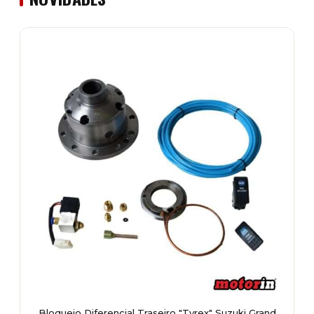
Bloqueio Diferencial Traseiro "Tyrex" Suzuki Grand