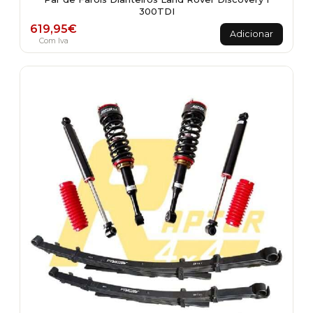
300TDI
619,95
€
Adicionar
Com Iva