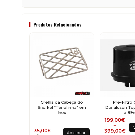
Produtos Relacionados
Grelha da Cabeça do
Pré-Filtro 
Snorkel "Terrafirma" em
Donaldson To
Inox
e 89
Price r
199,00
€
Th
–
35,00
€
399,00
€
pr
Adicionar