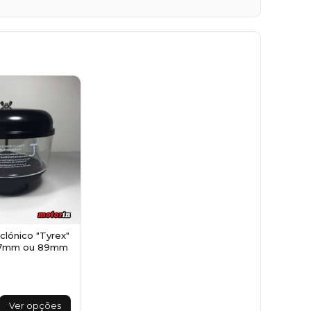
iclónico "Tyrex"
77mm ou 89mm
This
Ver opções