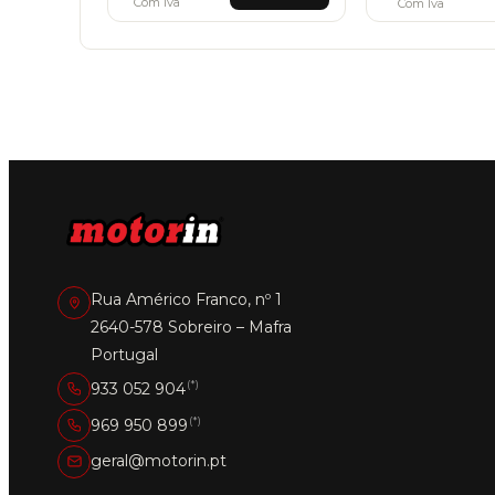
Com Iva
Com Iva
ha
mu
va
T
op
m
b
ch
o
th
pr
pa
Rua Américo Franco, nº 1
2640-578 Sobreiro – Mafra
Portugal
(*)
933 052 904
(*)
969 950 899
geral@motorin.pt