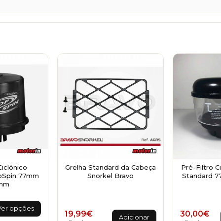
Ciclónico
Grelha Standard da Cabeça
Pré-Filtro C
pSpin 77mm
Snorkel Bravo
Standard 
mm
ange: 199,00€ through 399,00€
is
Ver opções
19,99
€
30,00
€
oduct
Adicionar