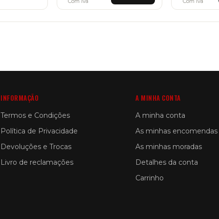
Com Iva
Com Iva
s
ltiple
riants.
he
tions
ay
e
osen
n
e
oduct
INFORMAÇÃO
A MINHA CONTA
ge
Termos e Condições
A minha conta
Política de Privacidade
As minhas encomendas
Devoluções e Trocas
As minhas moradas
Livro de reclamações
Detalhes da conta
Carrinho