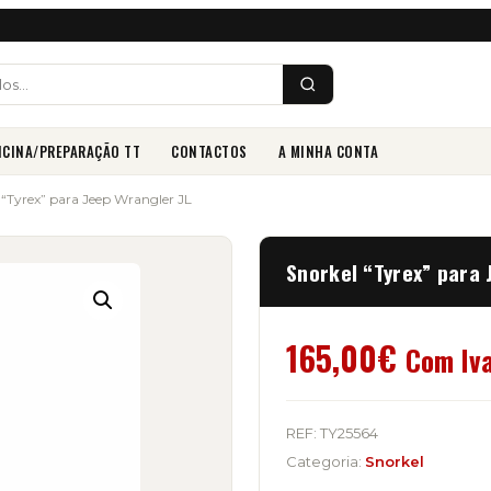
ICINA/PREPARAÇÃO TT
CONTACTOS
A MINHA CONTA
 “Tyrex” para Jeep Wrangler JL
Snorkel “Tyrex” para 
165,00
€
Com Iv
REF:
TY25564
Categoria:
Snorkel