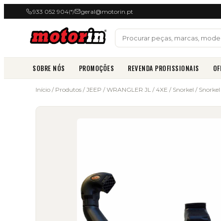
933 052 904
geral@motorin.pt
(*)
SOBRE NÓS
PROMOÇÕES
REVENDA PROFISSIONAIS
OF
Início
/
Produtos
/
JEEP
/
WRANGLER JL / 4XE
/
Snorkel
/ Snorkel