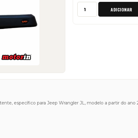
Quantidade
ADICIONAR
de
Snorkel
"Tyrex"
para
Jeep
Wrangler
JL
stente, específico para Jeep Wrangler JL, modelo a partir do ano 