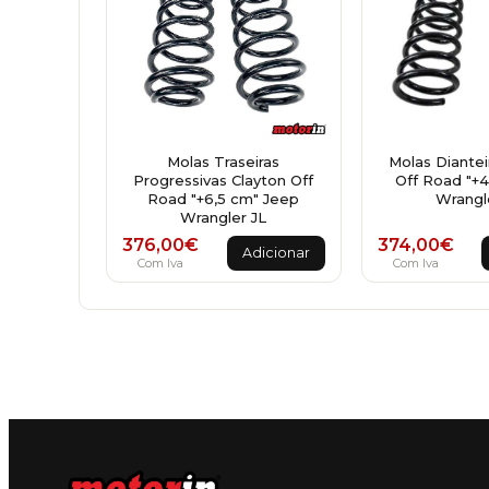
Molas Traseiras
Molas Diantei
Progressivas Clayton Off
Off Road "+
Road "+6,5 cm" Jeep
Wrangl
Wrangler JL
376,00
€
374,00
€
Adicionar
Com Iva
Com Iva