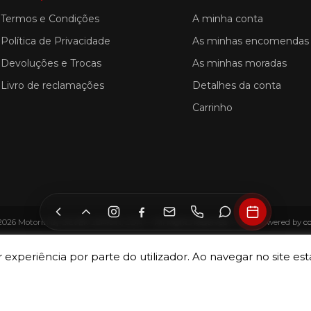
Termos e Condições
A minha conta
Política de Privacidade
As minhas encomendas
Devoluções e Trocas
As minhas moradas
Livro de reclamações
Detalhes da conta
Carrinho
2026 Motorin by SILVER LEMON, LDA — All Rights Reserved — Site Powered by
c
 experiência por parte do utilizador. Ao navegar no site esta