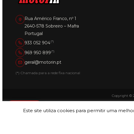
Rua Américo Franco, nº 1
2640-578 Sobreiro – Mafra
Portugal
(*)
933 052 904
(*)
969 950 899
geral@motorin.pt
(*) Chamada para a rede fixa nacional
Copyright © 
CATEGORIAS
Este site utiliza cookies para permitir uma melhor