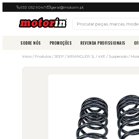
933 052 904
geral@motorin.pt
(*)
SOBRE NÓS
PROMOÇÕES
REVENDA PROFISSIONAIS
OF
Início
/
Produtos
/
JEEP
/
WRANGLER JL / 4XE
/
Suspensão
/
Mola