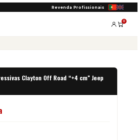
Revenda Profissionais
0
ressivas Clayton Off Road “+4 cm” Jeep
a