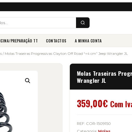
ICINA/PREPARAÇÃO TT
CONTACTOS
A MINHA CONTA
s
/ Molas Traseiras Progressivas Clayton Off Road “+4 cm” Jeep Wrangler JL
Molas Traseiras Prog
Wrangler JL
359,00
€
Com Iv
REF:
COR-1509150
Categoria:
Molas