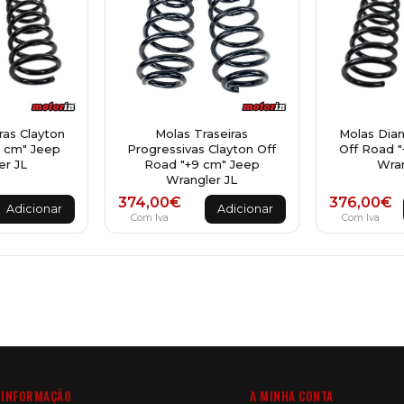
ras Clayton
Molas Traseiras
Molas Dian
4 cm" Jeep
Progressivas Clayton Off
Off Road "
er JL
Road "+9 cm" Jeep
Wran
Wrangler JL
374,00
€
376,00
€
Adicionar
Adicionar
Com Iva
Com Iva
INFORMAÇÃO
A MINHA CONTA