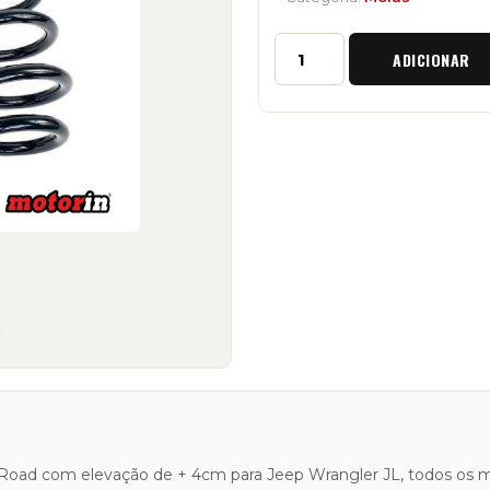
Quantidade
ADICIONAR
de
Molas
Traseiras
Progressivas
Clayton
Off
Road
"+4
cm"
Jeep
Wrangler
JL
ff Road com elevação de + 4cm para Jeep Wrangler JL, todos os 