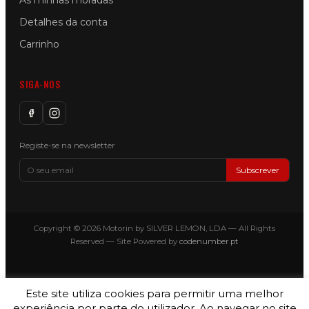
As minhas moradas
Detalhes da conta
Carrinho
SIGA-NOS
Registe-se na newsletter
Subscrever
Copyright © 2026 Motorin by SILVER LEMON, LDA — All Rights
Reserved — Site Powered by
codenumber.pt
Este site utiliza cookies para permitir uma melhor
experiência por parte do utilizador. Ao navegar no site