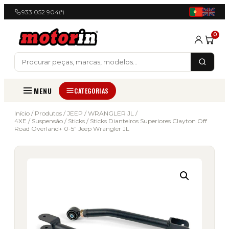
933 052 904
(*)
0
MENU
CATEGORIAS
Início
/
Produtos
/
JEEP
/
WRANGLER JL /
4XE
/
Suspensão
/
Sticks
/ Sticks Dianteiros Superiores Clayton Off
Road Overland+ 0-5″ Jeep Wrangler JL