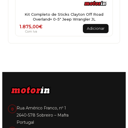
Kit Completo de Sticks Clayton Off Road
Overland+ 0-5" Jeep Wrangler JL
1.875,00
€
Adicionar
Com Iva
Rua Américo Franco, nº 1
2640-578 Sobreiro – Mafra
Portugal