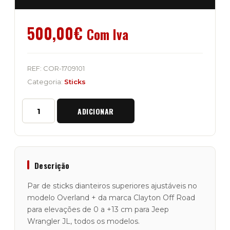
500,00
€
Com Iva
REF:
COR-1709101
Categoria:
Sticks
Quantidade
ADICIONAR
de
Sticks
Dianteiros
Superiores
Clayton
Off
Descrição
Road
Overland+
Par de sticks dianteiros superiores ajustáveis no
0-
modelo Overland + da marca Clayton Off Road
5"
para elevações de 0 a +13 cm para Jeep
Jeep
Wrangler
Wrangler JL, todos os modelos.
JL