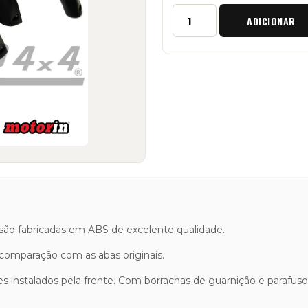
Quantidade
ADICIONAR
de
Kit
Abas
de
Roda
Raptor
4x4
"+5
cm"
Land
Rover
Defender
são fabricadas em ABS de excelente qualidade.
omparação com as abas originais.
 instalados pela frente. Com borrachas de guarnição e parafusos 