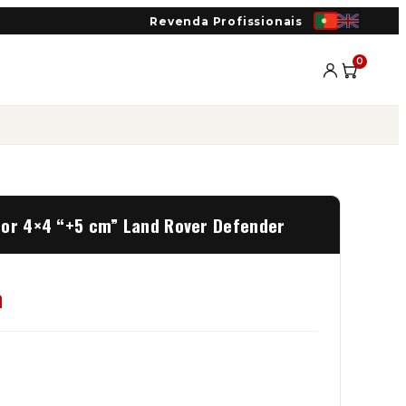
Revenda Profissionais
0
tor 4×4 “+5 cm” Land Rover Defender
a