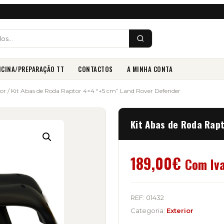
ICINA/PREPARAÇÃO TT
CONTACTOS
A MINHA CONTA
ior
/ Kit Abas de Roda Raptor 4×4 “+5 cm” Land Rover Defender
Kit Abas de Roda Rap
189,00
€
Com Iv
REF:
01432
Categoria:
Exterior