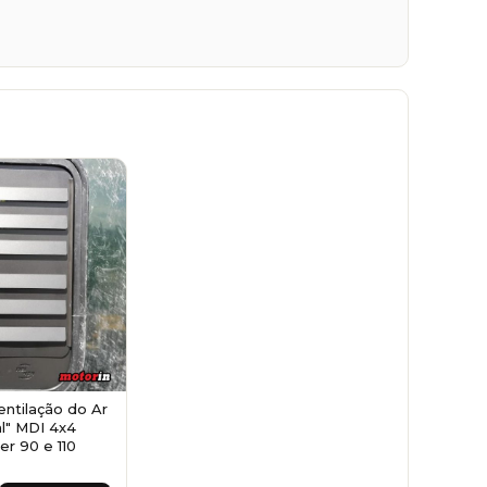
entilação do Ar
al" MDI 4x4
r 90 e 110