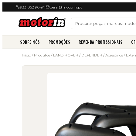
933 052 904
geral@motorin.pt
(*)
SOBRE NÓS
PROMOÇÕES
REVENDA PROFISSIONAIS
OF
Início
/
Produtos
/
LAND ROVER
/
DEFENDER
/
Acessórios
/
Exter