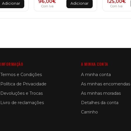
96,00
€
125,00
€
Adicionar
Adicionar
Com Iva
Com Iva
INFORMAÇÃO
A MINHA CONTA
Termos e Condições
A minha conta
Política de Privacidade
As minhas encomendas
Devoluções e Trocas
As minhas moradas
Livro de reclamações
Detalhes da conta
Carrinho