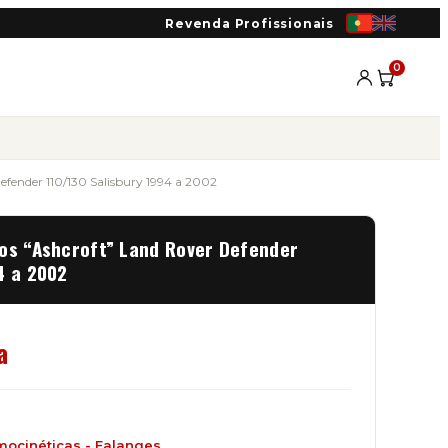
Revenda Profissionais
0
efender 110/130 Salisbury 1994 a 2002
ros “Ashcroft” Land Rover Defender
4 a 2002
a
mocinéticas - Falanges