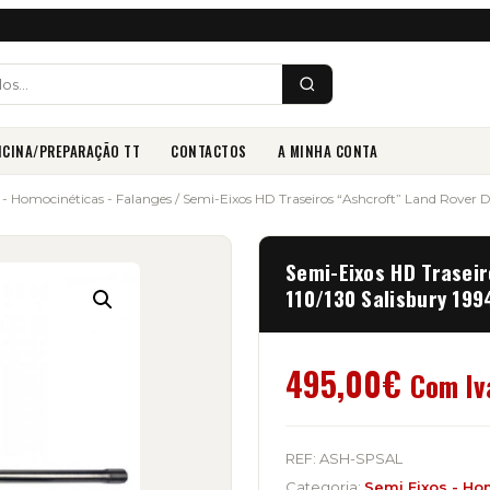
ICINA/PREPARAÇÃO TT
CONTACTOS
A MINHA CONTA
 - Homocinéticas - Falanges
/ Semi-Eixos HD Traseiros “Ashcroft” Land Rover D
Semi-Eixos HD Trasei
110/130 Salisbury 199
495,00
€
Com Iv
REF:
ASH-SPSAL
Categoria:
Semi Eixos - Ho