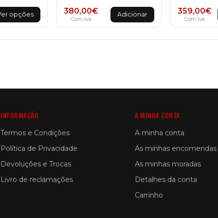
is
380,00
€
359,00
€
Ver opções
Adicionar
oduct
Com Iva
Com Iva
s
ltiple
riants.
he
tions
ay
e
osen
n
e
INFORMAÇÃO
A MINHA CONTA
oduct
ge
Termos e Condições
A minha conta
Política de Privacidade
As minhas encomendas
Devoluções e Trocas
As minhas moradas
Livro de reclamações
Detalhes da conta
Carrinho