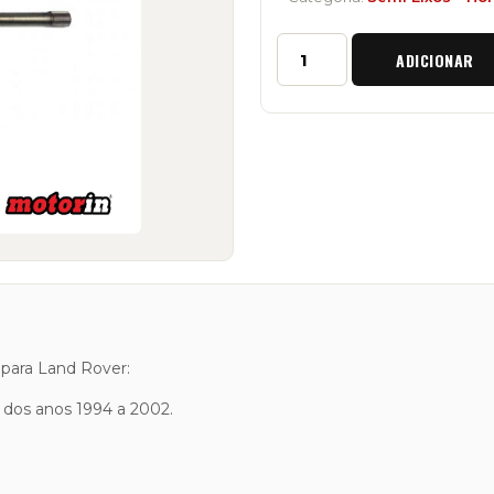
Quantidade
ADICIONAR
de
Semi-
Eixos
HD
Traseiros
"Ashcroft"
Land
Rover
Defender
110/130
Salisbury
1994
a
2002
 para Land Rover:
y dos anos 1994 a 2002.