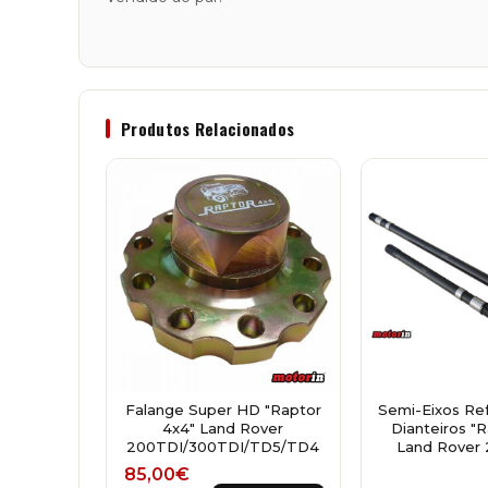
Produtos Relacionados
Falange Super HD "Raptor
Semi-Eixos Re
4x4" Land Rover
Dianteiros "
200TDI/300TDI/TD5/TD4
Land Rover 
Price range: 85,00€ through 110,00€
85,00
€