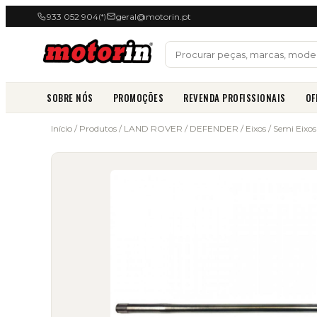
933 052 904
geral@motorin.pt
(*)
SOBRE NÓS
PROMOÇÕES
REVENDA PROFISSIONAIS
OF
Início
/
Produtos
/
LAND ROVER
/
DEFENDER
/
Eixos
/
Semi Eixos