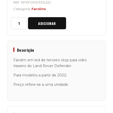
REF:
RPXFG100330LED
Categoria:
Farolins
Quantidade
ADICIONAR
de
Farolim
Led
de
Terceiro
Stop
Descrição
para
Land
Farolim em led de terceiro stop para vidro
Rover
traseiro do Land Rover Defender.
Defender
Para modelos a partir de 2002.
Preço refere-se a uma unidade.