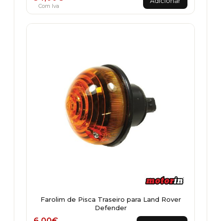
Adicionar
Com Iva
Farolim de Pisca Traseiro para Land Rover
Defender
This
6,00
€