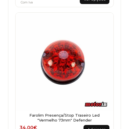
product
Com Iva
has
multiple
variants.
The
options
may
be
chosen
on
the
product
page
Farolim Presença/Stop Traseiro Led
"Vermelho 73mm" Defender
34,00
€