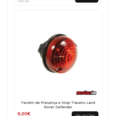
Com Iva
Farolim de Presença e Stop Traseiro Land
Rover Defender
This
6,00
€
Ver opções