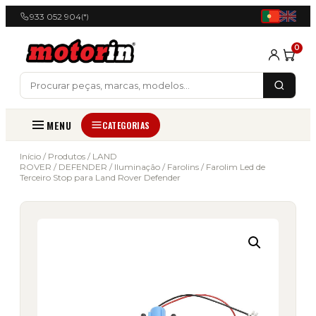
933 052 904
(*)
0
MENU
CATEGORIAS
Início
/
Produtos
/
LAND
ROVER
/
DEFENDER
/
Iluminação
/
Farolins
/ Farolim Led de
Terceiro Stop para Land Rover Defender