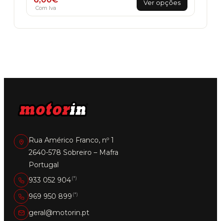
Ver opções
product
Com Iva
has
multiple
variants.
The
options
may
be
chosen
on
the
product
page
Rua Américo Franco, nº 1
2640-578 Sobreiro – Mafra
Portugal
(*)
933 052 904
(*)
969 950 899
geral@motorin.pt