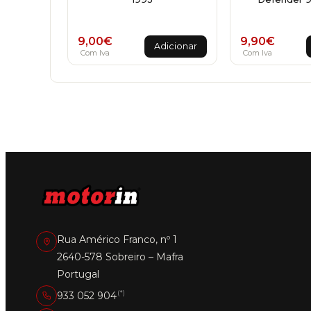
9,00
€
9,90
€
Adicionar
Com Iva
Com Iva
Rua Américo Franco, nº 1
2640-578 Sobreiro – Mafra
Portugal
(*)
933 052 904