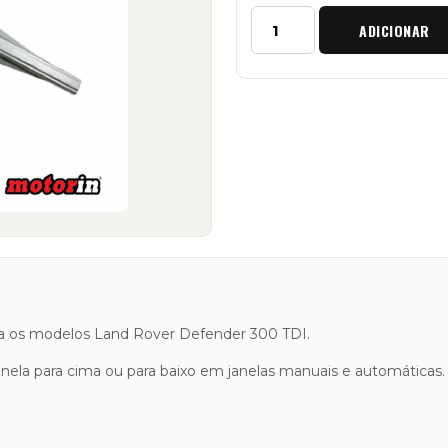
Quantidade
ADICIONAR
de
Elevador
do
Vidro
Esquerdo
Land
Rover
Defender
300TDI
ara os modelos Land Rover Defender 300 TDI.
ela para cima ou para baixo em janelas manuais e automáticas.