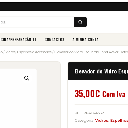
ICINA/PREPARAÇÃO TT
CONTACTOS
A MINHA CONTA
ão
/
Vidros, Espelhos e Acessórios
/ Elevador do Vidro Esquerdo Land Rover Def
Elevador do Vidro Es
35,00
€
Com Iva
REF:
RPALR4532
Categoria:
Vidros, Espelho