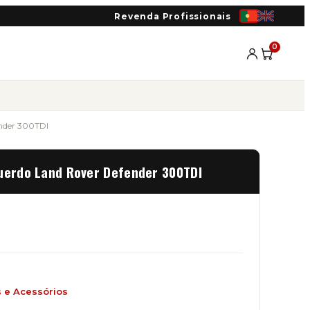
Revenda Profissionais
0
ender 300TDI
querdo Land Rover Defender 300TDI
s e Acessórios