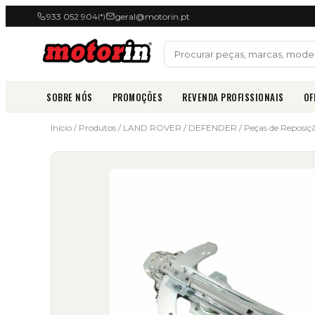
933 052 904
geral@motorin.pt
(*)
SOBRE NÓS
PROMOÇÕES
REVENDA PROFISSIONAIS
OF
Início
/
Produtos
/
LAND ROVER
/
DEFENDER
/
Peças de Reposiç