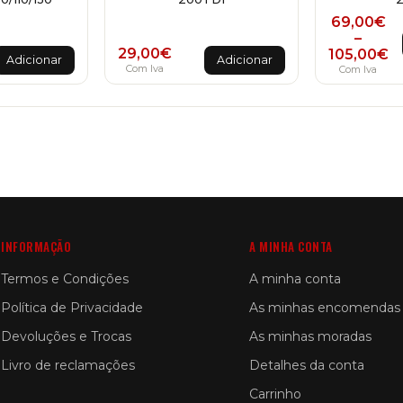
Price
69,00
€
–
29,00
€
105,00
€
Adicionar
Adicionar
Com Iva
Com Iva
INFORMAÇÃO
A MINHA CONTA
Termos e Condições
A minha conta
Política de Privacidade
As minhas encomendas
Devoluções e Trocas
As minhas moradas
Livro de reclamações
Detalhes da conta
Carrinho