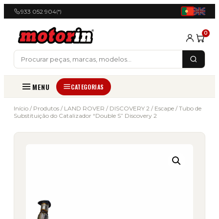
933 052 904
(*)
0
MENU
CATEGORIAS
Início
/
Produtos
/
LAND ROVER
/
DISCOVERY 2
/
Escape
/ Tubo de
Substituição do Catalizador “Double S” Discovery 2