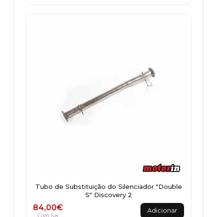
has
multiple
variants.
The
options
may
be
chosen
on
the
product
page
Tubo de Substituição do Silenciador "Double
S" Discovery 2
84,00
€
Adicionar
Com Iva