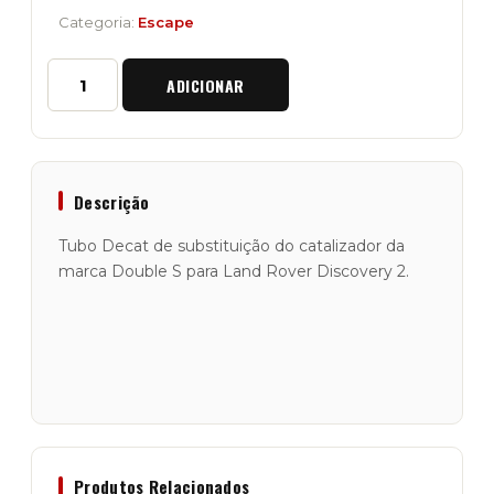
Categoria:
Escape
Quantidade
ADICIONAR
de
Tubo
de
Substituição
do
Catalizador
Descrição
"Double
S"
Tubo Decat de substituição do catalizador da
Discovery
marca Double S para Land Rover Discovery 2.
2
Produtos Relacionados