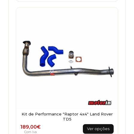
Kit de Performance "Raptor 4x4" Land Rover
TD5
This
189,00
€
Ver opções
product
Com Iva