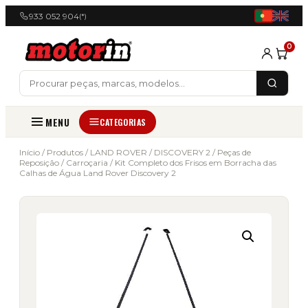
933 052 904
(*)
0
MENU
CATEGORIAS
Início
/
Produtos
/
LAND ROVER
/
DISCOVERY 2
/
Peças de
Reposição
/
Carroçaria
/ Kit Completo dos Frisos em Borracha das
Calhas de Água Land Rover Discovery 2