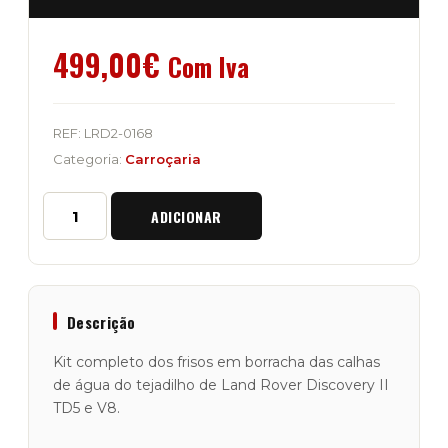
499,00
€
Com Iva
REF:
LRD2-0168
Categoria:
Carroçaria
Quantidade
ADICIONAR
de
Kit
Completo
dos
Frisos
em
Descrição
Borracha
das
Kit completo dos frisos em borracha das calhas
Calhas
de água do tejadilho de Land Rover Discovery II
de
TD5 e V8.
Água
Land
Rover