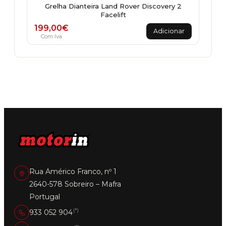
Grelha Dianteira Land Rover Discovery 2
Facelift
199,00
€
Adicionar
Com Iva
Rua Américo Franco, nº 1
2640-578 Sobreiro – Mafra
Portugal
(*)
933 052 904