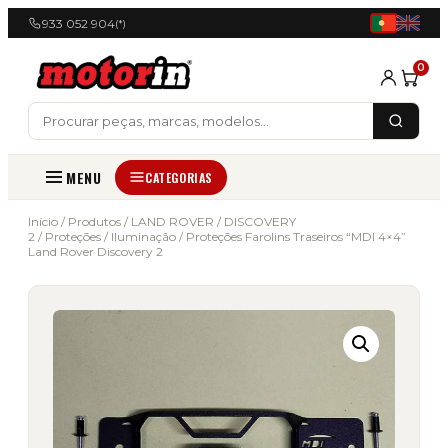
933 052 904
(*)
0
MENU
CATEGORIAS
Início
/
Produtos
/
LAND ROVER
/
DISCOVERY
2
/
Proteções
/
Iluminação
/ Proteções Farolins Traseiros “MDI 4×4”
Land Rover Discovery 2