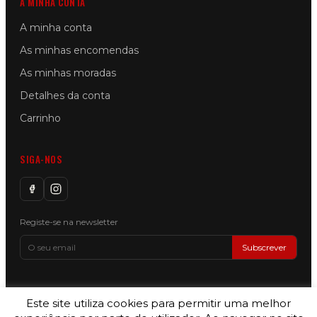
A MINHA CONTA
A minha conta
As minhas encomendas
As minhas moradas
Detalhes da conta
Carrinho
SIGA-NOS
Registe-se na newsletter
Subscrever
Este site utiliza cookies para permitir uma melhor
Copyright © 2026 Motorin by SILVER LEMON, LDA — All Rights