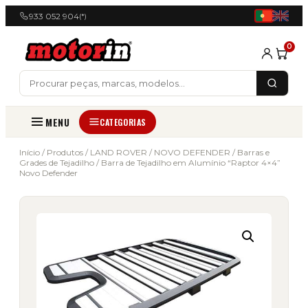
933 052 904
(*)
0
MENU
CATEGORIAS
Início
/
Produtos
/
LAND ROVER
/
NOVO DEFENDER
/
Barras e
Grades de Tejadilho
/ Barra de Tejadilho em Alumínio “Raptor 4×4”
Novo Defender