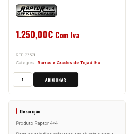
1.250,00
€
Com Iva
REF:
23571
Categoria:
Barras e Grades de Tejadilho
Quantidade
ADICIONAR
de
Barra
de
Tejadilho
em
Alumínio
Descrição
"Raptor
4x4"
Produto Raptor 4×4.
Novo
Defender