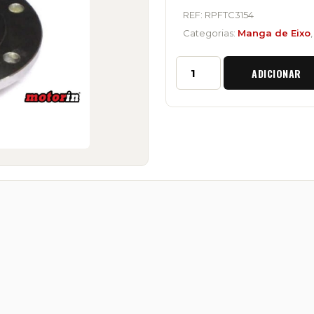
REF:
RPFTC3154
Categorias:
Manga de Eixo
Quantidade
ADICIONAR
de
Manga
de
Eixo
Dianteira
Land
Rover
300TDI/TD5/TD4