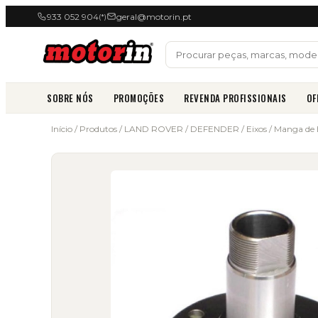
933 052 904
geral@motorin.pt
(*)
SOBRE NÓS
PROMOÇÕES
REVENDA PROFISSIONAIS
OF
Início
/
Produtos
/
LAND ROVER
/
DEFENDER
/
Eixos
/
Manga de 