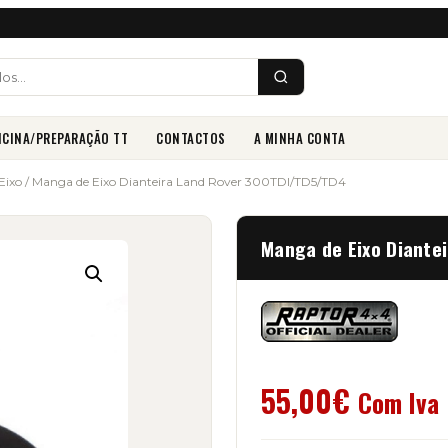
ICINA/PREPARAÇÃO TT
CONTACTOS
A MINHA CONTA
Eixo
/ Manga de Eixo Dianteira Land Rover 300TDI/TD5/TD4
Manga de Eixo Diante
55,00
€
Com Iva