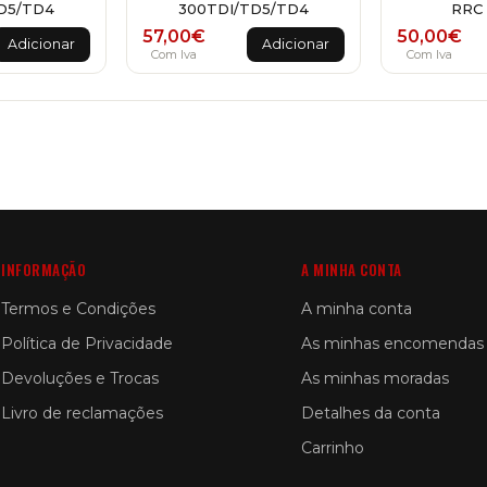
D5/TD4
300TDI/TD5/TD4
RRC
57,00
€
50,00
€
Adicionar
Adicionar
Com Iva
Com Iva
INFORMAÇÃO
A MINHA CONTA
Termos e Condições
A minha conta
Política de Privacidade
As minhas encomendas
Devoluções e Trocas
As minhas moradas
Livro de reclamações
Detalhes da conta
Carrinho