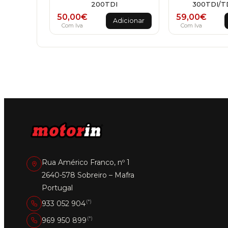
200TDI
300TDI/T
50,00
€
59,00
€
Adicionar
Com Iva
Com Iva
Rua Américo Franco, nº 1
2640-578 Sobreiro – Mafra
Portugal
(*)
933 052 904
(*)
969 950 899