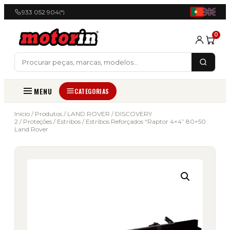
933 052 904
(*)
0
MENU
CATEGORIAS
Início
/
Produtos
/
LAND ROVER
/
DISCOVERY
2
/
Proteções
/
Estribos
/ Estribos Reforçados “Raptor 4×4” 80×50
Land Rover