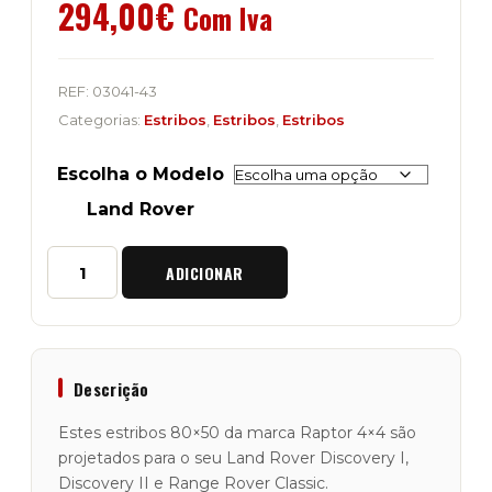
294,00
€
Com Iva
REF:
03041-43
Categorias:
Estribos
,
Estribos
,
Estribos
Escolha o Modelo
Land Rover
Quantidade
ADICIONAR
de
Estribos
Reforçados
"Raptor
4x4"
80x50
Descrição
Land
Rover
Estes estribos 80×50 da marca Raptor 4×4 são
projetados para o seu Land Rover Discovery I,
Discovery II e Range Rover Classic.