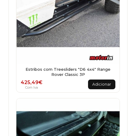
Estribos com Treesliders "D6 4x4" Range
Rover Classic 3P
425,49
€
Adicionar
Com Iva