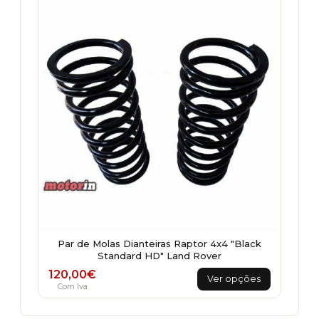
variants.
The
options
may
be
chosen
on
the
product
page
Par de Molas Dianteiras Raptor 4x4 "Black
Standard HD" Land Rover
This
120,00
€
Ver opções
product
Com Iva
has
multiple