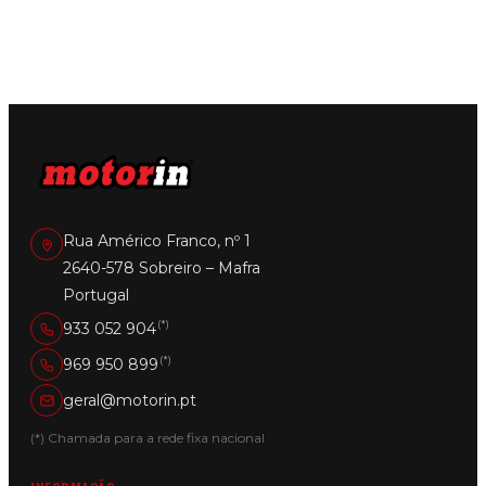
variants.
The
options
may
be
chosen
on
the
product
page
Rua Américo Franco, nº 1
2640-578 Sobreiro – Mafra
Portugal
(*)
933 052 904
(*)
969 950 899
geral@motorin.pt
(*) Chamada para a rede fixa nacional