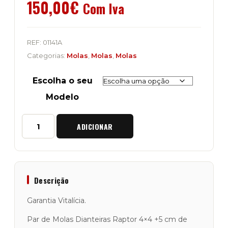
150,00
€
Com Iva
REF:
01141A
Categorias:
Molas
,
Molas
,
Molas
Escolha o seu
Modelo
Quantidade
ADICIONAR
de
Par
de
Molas
Dianteiras
Raptor
Descrição
4x4
"Black
Garantia Vitalícia.
+5cm"
Land
Par de Molas Dianteiras Raptor 4×4 +5 cm de
Rover