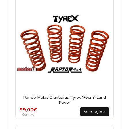
Par de Molas Dianteiras Tyrex "+5cm" Land
Rover
This
99,00
€
Ver opções
product
Com Iva
has
multiple