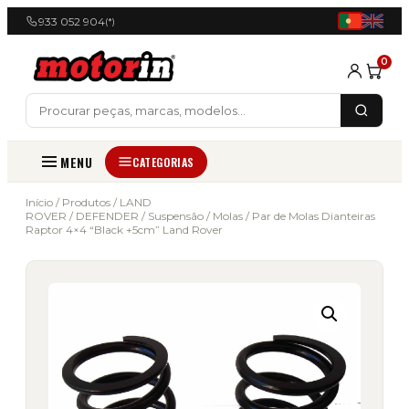
933 052 904
(*)
0
MENU
CATEGORIAS
Início
/
Produtos
/
LAND
ROVER
/
DEFENDER
/
Suspensão
/
Molas
/ Par de Molas Dianteiras
Raptor 4×4 “Black +5cm” Land Rover