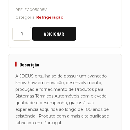
REF:
EG005005V
Categoria:
Refrigeração
Quantidade
ADICIONAR
de
EGR
Válvula
de
Recirculação
dos
Descrição
Gases
de
A JDEUS orgulha-se de possuir um avançado
Escape
know-how em inovação, desenvolvimento,
"JDEUS"
produção e fornecimento de Produtos para
Range
Rover
Sistemas Térmicos Automóveis com elevada
3
qualidade e desempenho, graças à sua
(L322)
experiência adquirida ao longo de 100 anos de
3.0D
existência. Produto com a mais alta qualidade
fabricado em Portugal.