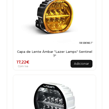
Capa de Lente Âmbar "Lazer Lamps" Sentinel
7"
17,22
€
Adicionar
Com Iva