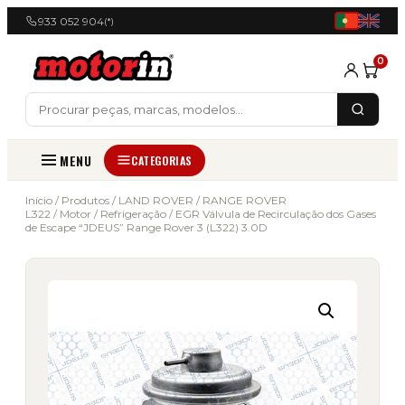
933 052 904
(*)
0
MENU
CATEGORIAS
Início
/
Produtos
/
LAND ROVER
/
RANGE ROVER
L322
/
Motor
/
Refrigeração
/ EGR Válvula de Recirculação dos Gases
de Escape “JDEUS” Range Rover 3 (L322) 3.0D