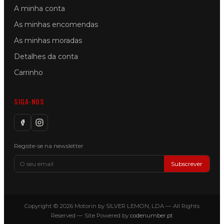
A minha conta
As minhas encomendas
As minhas moradas
Detalhes da conta
Carrinho
SIGA-NOS
Registe-se na newsletter
Subscrever
Copyright © 2026 Motorin by SILVER LEMON, LDA — All Rights
Reserved — Site Powered by
codenumber.pt