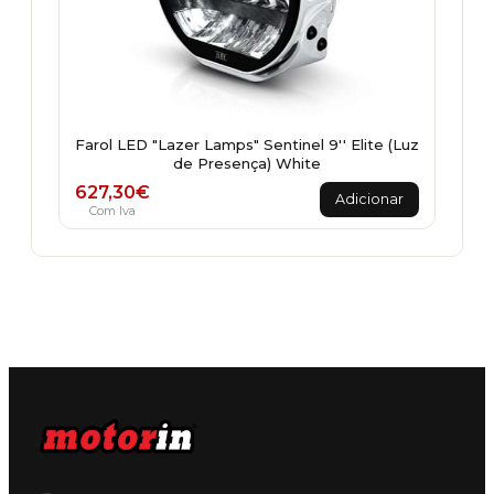
Farol LED "Lazer Lamps" Sentinel 9'' Elite (Luz
de Presença) White
627,30
€
Adicionar
Com Iva