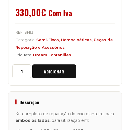
330,00
€
Com Iva
REF:
SH13
Categoria:
Semi-Eixos, Homocinéticas, Peças de
Reposição e Acessórios
Etiqueta:
Dream Fontanilles
Quantidade
ADICIONAR
de
Kit
Completo
de
Reparação
do
Descrição
Eixo
Dianteiro
Kit completo de reparação do eixo dianteiro, para
"Terrain
ambos os lados
, para utilização em:
Tamer"
Nissan