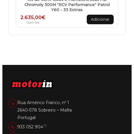
Chromoly 300M "RCV Performance" Patrol
Y60 - 33 Estrias
2.635,00
€
Adicionar
Com Iva
Rua Américo Franco, nº 1
2640-578 Sobreiro – Mafra
Portugal
(*)
933 052 904