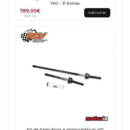
Y60 - 31 Estrias
789,00
€
Adicionar
Com Iva
Kit de Semi-Eixos e Homocinéticas HD