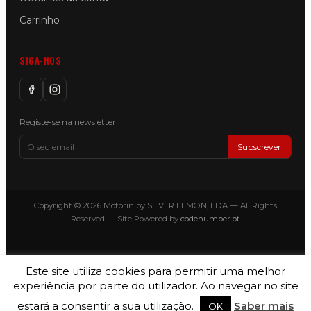
Carrinho
SIGA-NOS
Registe-se na newsletter
Subscrever
Copyright © 2026 Motorin by SILVER LEMON, LDA — All Rights
Reserved — Site Powered by
codenumber.pt
Este site utiliza cookies para permitir uma melhor
experiência por parte do utilizador. Ao navegar no site
estará a consentir a sua utilização.
Saber mais
OK