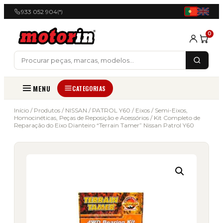
933 052 904
(*)
0
MENU
CATEGORIAS
Início
/
Produtos
/
NISSAN
/
PATROL Y60
/
Eixos
/
Semi-Eixos,
Homocinéticas, Peças de Reposição e Acessórios
/ Kit Completo de
Reparação do Eixo Dianteiro “Terrain Tamer” Nissan Patrol Y60