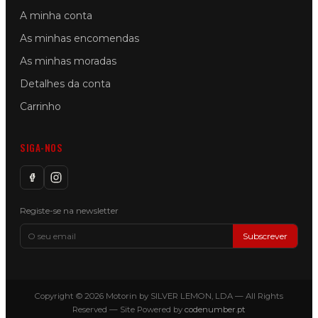
A minha conta
As minhas encomendas
As minhas moradas
Detalhes da conta
Carrinho
SIGA-NOS
Registe-se na newsletter
Subscrever
Copyright © 2026 Motorin by SILVER LEMON, LDA — All Rights
Reserved — Site Powered by
codenumber.pt