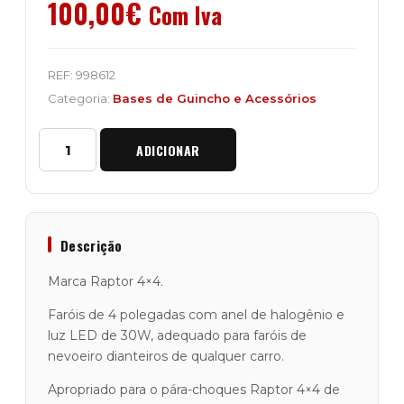
100,00
€
Com Iva
REF:
998612
Categoria:
Bases de Guincho e Acessórios
Quantidade
ADICIONAR
de
Faróis
de
Nevoeiro
Led
4
Descrição
Polegadas
"Raptor
Marca Raptor 4×4.
4x4"
30W
Faróis de 4 polegadas com anel de halogênio e
luz LED de 30W, adequado para faróis de
nevoeiro dianteiros de qualquer carro.
Apropriado para o pára-choques Raptor 4×4 de