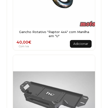
Gancho Rotativo "Raptor 4x4" com Manilha
em "U"
40,00
€
Adicionar
Com Iva