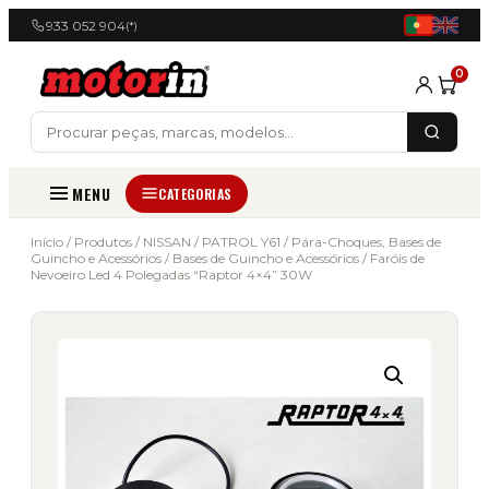
933 052 904
(*)
0
MENU
CATEGORIAS
Início
/
Produtos
/
NISSAN
/
PATROL Y61
/
Pára-Choques, Bases de
Guincho e Acessórios
/
Bases de Guincho e Acessórios
/ Faróis de
Nevoeiro Led 4 Polegadas “Raptor 4×4” 30W