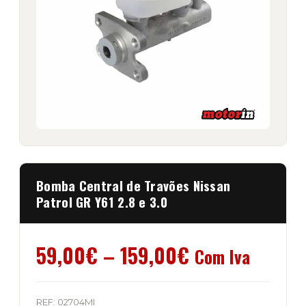
Bomba Central de Travões Nissan
Patrol GR Y61 2.8 e 3.0
Price
59,00
€
–
159,00
€
Com Iva
range:
REF:
02704MI