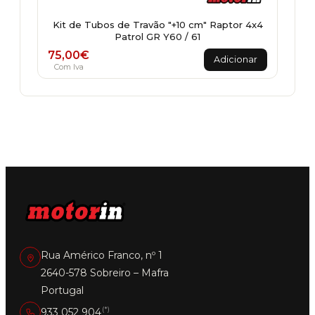
Kit de Tubos de Travão "+10 cm" Raptor 4x4
Patrol GR Y60 / 61
75,00
€
Adicionar
Com Iva
Rua Américo Franco, nº 1
2640-578 Sobreiro – Mafra
Portugal
(*)
933 052 904