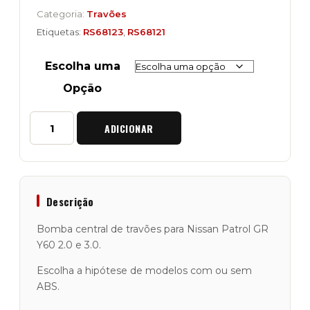
59,00€
Categoria:
Travões
through
Etiquetas:
RS68123
,
RS68121
159,00€
Escolha uma
Opção
Quantidade
ADICIONAR
de
Bomba
Central
de
Travões
Nissan
Descrição
Patrol
GR
Bomba central de travões para Nissan Patrol GR
Y61
Y60 2.0 e 3.0.
2.8
e
Escolha a hipótese de modelos com ou sem
3.0
ABS.