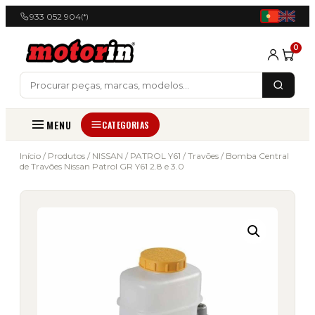
933 052 904
(*)
0
MENU
CATEGORIAS
Início
/
Produtos
/
NISSAN
/
PATROL Y61
/
Travões
/ Bomba Central
de Travões Nissan Patrol GR Y61 2.8 e 3.0