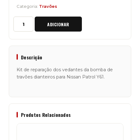
Categoria:
Travões
Quantidade
ADICIONAR
de
Kit
Reparação
Vedantes
da
Bomba
Descrição
de
Travões
Kit de reparação dos vedantes da bomba de
Dianteiros
travões dianteiros para Nissan Patrol Y61.
Patrol
Y61
Produtos Relacionados