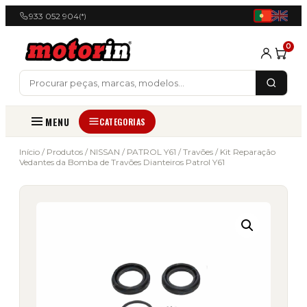
933 052 904
(*)
0
MENU
CATEGORIAS
Início
/
Produtos
/
NISSAN
/
PATROL Y61
/
Travões
/ Kit Reparação
Vedantes da Bomba de Travões Dianteiros Patrol Y61