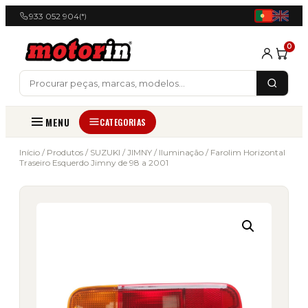
933 052 904
(*)
0
MENU
CATEGORIAS
Início
/
Produtos
/
SUZUKI
/
JIMNY
/
Iluminação
/ Farolim Horizontal
Traseiro Esquerdo Jimny de 98 a 2001