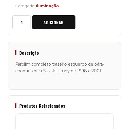
Categoria:
Iluminação
Quantidade
ADICIONAR
de
Farolim
Horizontal
Traseiro
Esquerdo
Jimny
Descrição
de
98
Farolim completo traseiro esquerdo de pára-
a
choques para Suzuki Jimny de 1998 a 2001.
2001
Produtos Relacionados