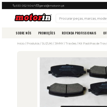
933 052 904
geral@motorin.pt
(*)
SOBRE NÓS
PROMOÇÕES
REVENDA PROFISSIONAIS
OF
Início
/
Produtos
/
SUZUKI
/
JIMNY
/
Travões
/ Kit Pastilhas de Tr