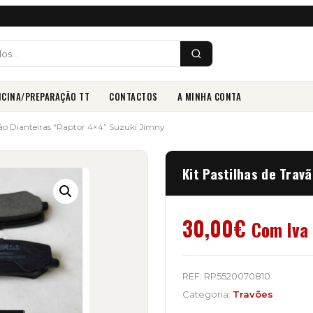
ICINA/PREPARAÇÃO TT
CONTACTOS
A MINHA CONTA
avão Dianteiras “Raptor 4×4” Suzuki Jimny
Kit Pastilhas de Trav
30,00
€
Com Iva
REF:
RP5520070810
Categoria:
Travões