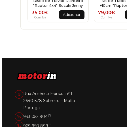
Disco de Travão Dianteiro
Kit de Tubos
"Raptor 4x4" Suzuki Jimny
+10cm "Raptor
35,00
€
79,00
€
Adicionar
Com Iva
Com Iva
Rua Américo Franco, nº 1
2640-578 Sobreiro – Mafra
Portugal
(*)
933 052 904
(*)
969 950 899