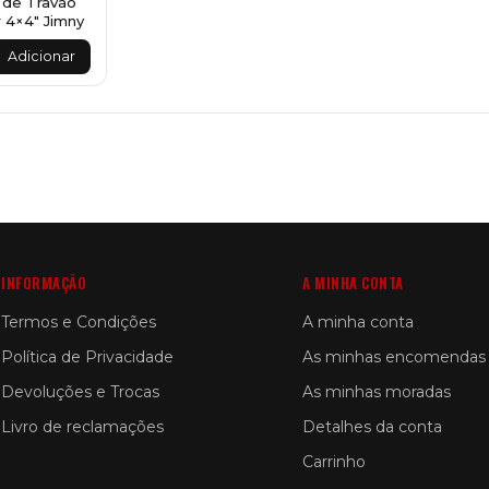
 de Travão
 4×4" Jimny
Adicionar
INFORMAÇÃO
A MINHA CONTA
Termos e Condições
A minha conta
Política de Privacidade
As minhas encomendas
Devoluções e Trocas
As minhas moradas
Livro de reclamações
Detalhes da conta
Carrinho