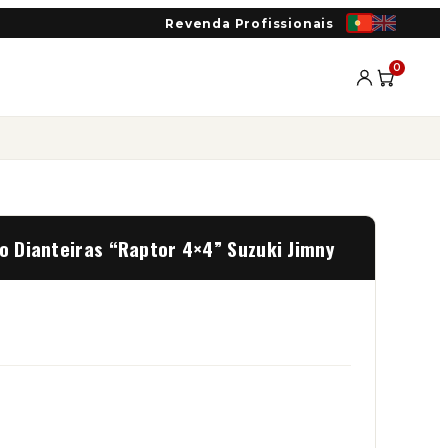
Revenda Profissionais
0
ão Dianteiras “Raptor 4×4” Suzuki Jimny