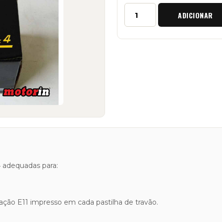
Quantidade
ADICIONAR
de
Kit
Pastilhas
de
Travão
Dianteiras
"Raptor
4x4"
Suzuki
Jimny
4 adequadas para:
ção E11 impresso em cada pastilha de travão.