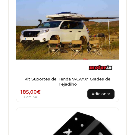
chosen
on
the
product
page
Kit Suportes de Tenda "ACAYX" Grades de
Tejadilho
185,00
€
Adicionar
Com Iva