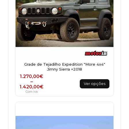
Grade de Tejadilho Expedition "More 4x4"
Jimny Sierra +2018
Price range: 1.270,00€ through 1.420,00
1.270,00
€
This
–
Ver opções
1.420,00
€
product
Com Iva
has
multiple
variants.
The
options
may
be