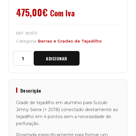
475,00
€
Com Iva
REF:
60573
Categoria:
Barras e Grades de Tejadilho
Quantidade
ADICIONAR
de
Grade
de
Tejadilho
em
Alumínio
Descrição
"Raptor
4x4"
Grade de tejadilho em alumínio para Suzuki
Jimny
Jimny Sierra (+ 2018) conectado diretamente ao
Sierra
tejadilho em 4 pontos sem a necessidade de
perfuração.
Projetada especificamente para formar um