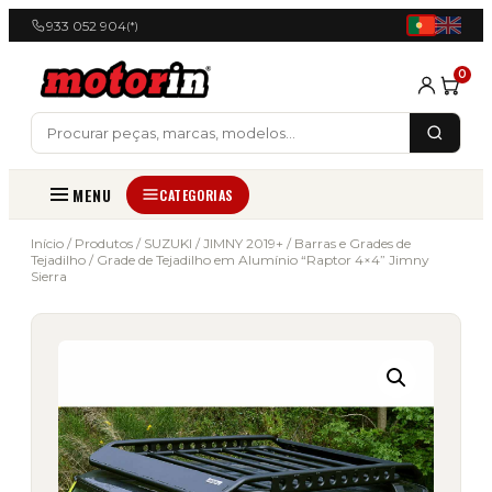
933 052 904
(*)
0
MENU
CATEGORIAS
Início
/
Produtos
/
SUZUKI
/
JIMNY 2019+
/
Barras e Grades de
Tejadilho
/ Grade de Tejadilho em Alumínio “Raptor 4×4” Jimny
Sierra